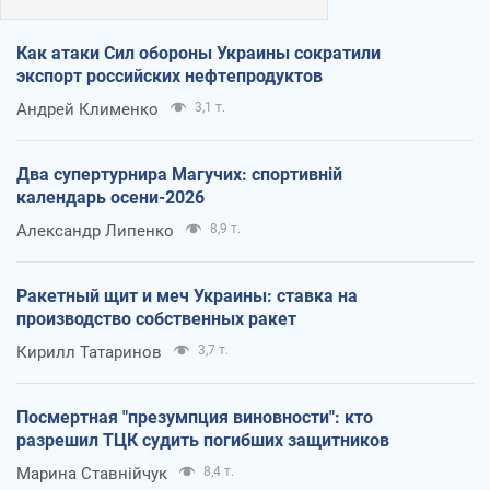
Как атаки Сил обороны Украины сократили
экспорт российских нефтепродуктов
Андрей Клименко
3,1 т.
Два супертурнира Магучих: спортивній
календарь осени-2026
Александр Липенко
8,9 т.
Ракетный щит и меч Украины: ставка на
производство собственных ракет
Кирилл Татаринов
3,7 т.
Посмертная "презумпция виновности": кто
разрешил ТЦК судить погибших защитников
Марина Ставнійчук
8,4 т.