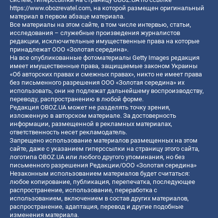
https://www.obozrevatel.com
, на которой размещен оригинальный
материал в первом абзаце материала.
Все материалы на этом сайте, в том числе интервью, статьи,
исследования – служебные произведения журналистов
редакции, исключительные имущественные права на которые
принадлежат ООО «Золотая середина».
На все опубликованные фотоматериалы Getty Images редакция
имеет имущественные права, защищаемые законом Украины
«Об авторских правах и смежных правах», никто не имеет права
без письменного разрешения ООО «Золотая середина» их
использовать, они не подлежат дальнейшему воспроизводству,
переводу, распространению в любой форме.
Редакция OBOZ.UA может не разделять точку зрения,
изложенную в авторском материале. За достоверность
информации, размещенной в рекламных материалах,
ответственность несет рекламодатель.
Запрещено использование материалов размещенных на этом
сайте, даже с указанием гиперссылки на страницу этого сайта,
логотипа OBOZ.UA или любого другого упоминания, но без
письменного разрешения Редакции/ООО «Золотая середина»
Незаконным использованием материалов будет считаться:
любое копирование, публикация, перепечатка, последующее
распространение, использование, переработка с
использованием, включением в состав других материалов,
распространение, адаптация, перевод и другие подобные
изменения материала.