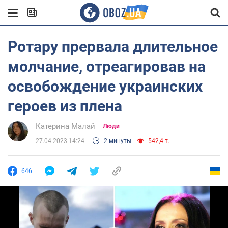
Ротару прервала длительное
молчание, отреагировав на
освобождение украинских
героев из плена
Катерина Малай
Люди
27.04.2023 14:24
2 минуты
542,4 т.
646