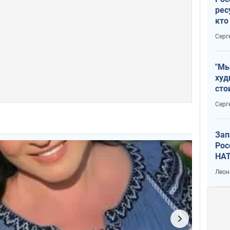
рес
кто
дик
Серг
"Мы
худ
сто
отч
Серг
рак
Зап
Рос
НАТ
Леон