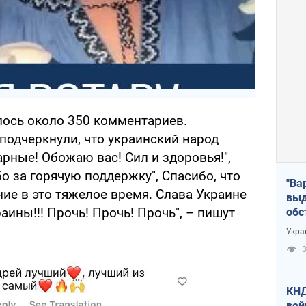
ось около 350 комментариев.
подчеркнули, что украинский народ
рные! Обожаю вас! Сил и здоровья!",
бо за горячую поддержку", Спасибо, что
"Ва
ие в это тяжелое время. Слава Украине
выд
раины!!! Прочь! Прочь! Прочь", – пишут
обс
дро
Укра
офи
3
КНД
вой