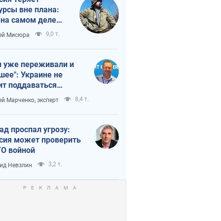
урсы вне плана:
 на самом деле
тует темп войны
9,0 т.
ей Мисюра
 уже переживали и
шее": Украине не
ит поддаваться
аянию из-за
8,4 т.
ей Марченко, эксперт
етного террора
ад проспал угрозу:
сия может проверить
О войной
3,2 т.
ид Невзлин