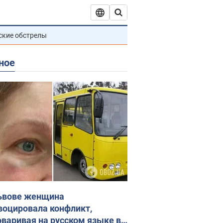
ские обстрелы
ное
ьвове женщина
воцировала конфликт,
оваривая на русском языке в