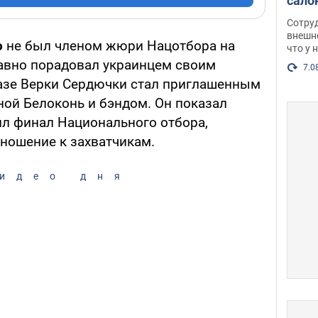
сало
оско
Сотру
посл
внешн
о
не был членом жюри Нацотбора на
что у 
разг
равно порадовал украинцем своим
Фото
7.0
разе Верки Сердючки стал приглашенным
ной Белоконь и бэндом. Он показал
ил финал Национального отбора,
ношение к захватчикам.
идео дня