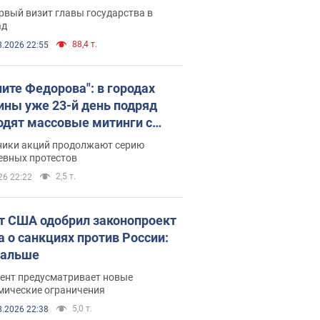
рвый визит главы государства в
ад
88,4 т.
8.2026 22:55
ните Федорова": в городах
ины уже 23-й день подряд
одят массовые митинги с
атами. Фото и видео
ники акций продолжают серию
евных протестов
2,5 т.
26 22:22
т США одобрил законопроект
а о санкциях против России:
дальше
ент предусматривает новые
мические ограничения
5,0 т.
8.2026 22:38