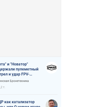
рта" и "Новатор"
ержали пулеметный
трел и удар FPV-
на, сохранив жизнь
инская Бронетехника
церу ВСУ
,2 т.
Р как катализатор
ны, или О новом этапе