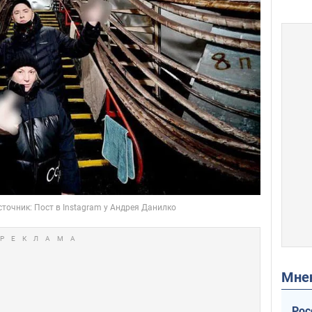
Мн
Рос