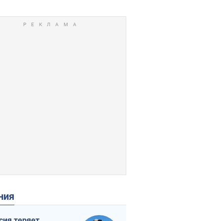
ения
сия теряет