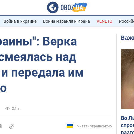
Война в Украине
Война Израиля и Ирана
VENETO
Россий
Важ
раины": Верка
смеялась над
 и передала им
то
2,1 т.
Во Л
спро
Читати українською
разг