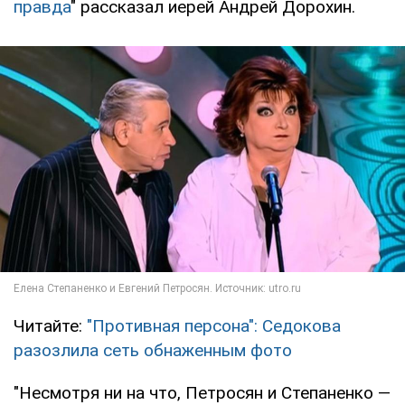
правда
" рассказал иерей Андрей Дорохин.
Читайте:
"Противная персона": Седокова
разозлила сеть обнаженным фото
"Несмотря ни на что, Петросян и Степаненко —