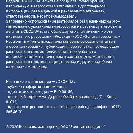
Редакция OBOZ.UA может не разделять точку зрения,
изложенную в авторском материале. За достоверность
информации, размещенной в рекламных материалах,
ответственность несет рекламодатель.
Запрещено использование материалов размещенных на этом
сайте, даже с указанием гиперссылки на страницу этого сайта,
логотипа OBOZ.UA или любого другого упоминания, но без
письменного разрешения Редакции/ООО «Золотая середина»
Незаконным использованием материалов будет считаться:
любое копирование, публикация, перепечатка, последующее
распространение, использование, переработка с
использованием, включением в состав других материалов,
распространение, адаптация, перевод и другие подобные
изменения материала.
Название онлайн медиа — «OBOZ.UA»
- субъект в сфере онлайн медиа;
- идентификатор медиа — R40-06156;
- почтовый адрес — ул. Деревообрабатывающая, д. 7, г. Киев,
01013;
- адрес электронной почты —
[email protected]
; - телефон — (044)
585 46 20
© 2026 Все права защищены, ООО "Золотая середина".