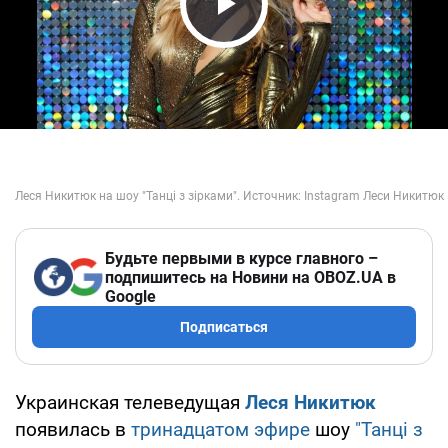
Play Video
Будьте первыми в курсе главного –
подпишитесь на Новини на OBOZ.UA в
Google
Подписаться
Украинская телеведущая
Леся Никитюк
появилась в
тринадцатом эфире
шоу
"Танці з