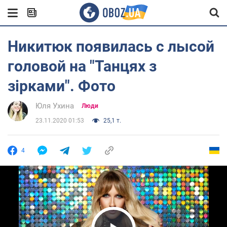
Никитюк появилась с лысой
головой на "Танцях з
зірками". Фото
Юля Ухина
Люди
23.11.2020 01:53
25,1 т.
4