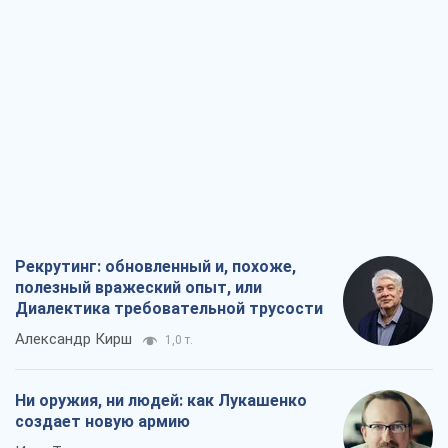
Рекрутинг: обновленный и, похоже,
полезный вражеский опыт, или
Диалектика требовательной трусости
Александр Кирш
1,0 т.
Ни оружия, ни людей: как Лукашенко
создает новую армию
Игар Тышкевич
16,3 т.
Когда закончится война?
Юрий Христензен
12,3 т.
Украина вступила в состояние
экономического кризиса. Есть ли свет
в конце туннеля?