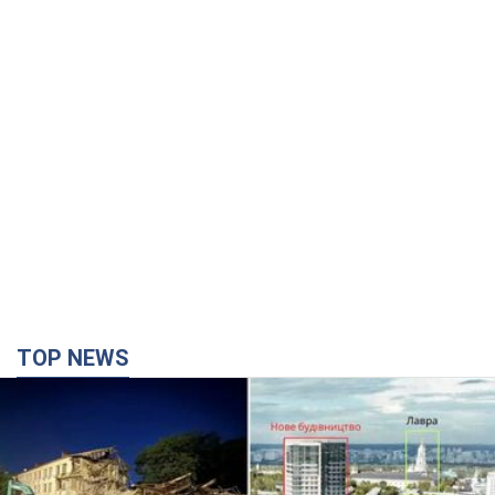
TOP NEWS
Киево-Печерскую лавру закроют 80-метровым
"монстром"? Почему киевские власти
отказались остановить строительство
небоскреба "московского верующего"
Какая реакция Кличко на петицию по отмене строительства
годину тому
9,1 т.