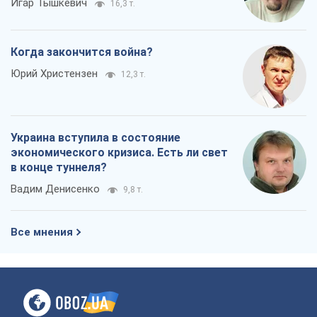
Вадим Денисенко
9,8 т.
Все мнения
О компании
Команда
Правовая информация
Политика
конфиденциальности
Реклама на сайте
Документы
Редакционная политика
Журналисты OBOZ.UA на месте
событий
OBOZ.UA
Политика