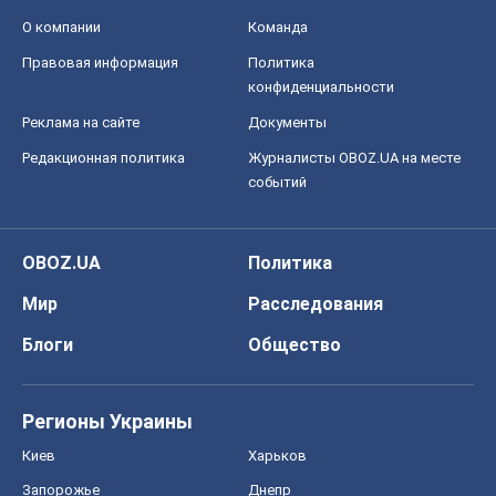
Мир
Расследования
Блоги
Общество
Регионы Украины
Киев
Харьков
Запорожье
Днепр
Черкассы
Спорт
Футбол
Баскетбол
Хоккей
Бокс
Формула-1
Моя школа