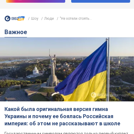
Какой была оригинальная версия гимна
Украины и почему ее боялась Российская
империя: об этом не рассказывают в школе
Государственным символом являются только первый куплет
и припев песни
4 години тому
17,3 т.
Александру Пономареву – 53: что
известно о трех детях секс-
символа 90-х и как они выглядят
Несмотря на развитие карьеры, артист не
забывал о личном счастье
9 годин тому
8,6 т.