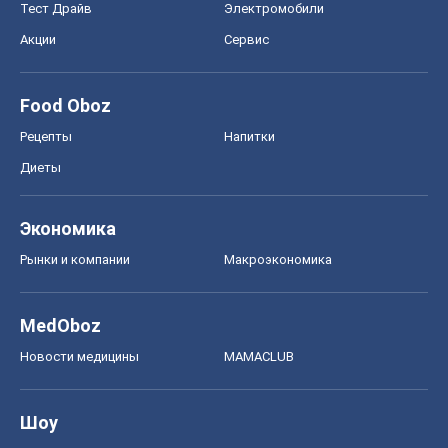
MedOboz
Новости медицины
MAMACLUB
Шоу
Афиша
Сплетни
Красота
Мода
Женский Журнал