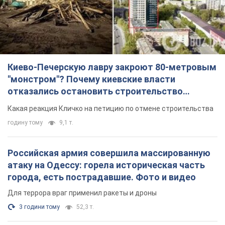
Российская армия совершила массированную
атаку на Одессу: горела историческая часть
города, есть пострадавшие. Фото и видео
Для террора враг применил ракеты и дроны
3 години тому
52,3 т.
«Они воюют против продовольственной
безопасности мира!» Зеленский заявил, что
российская армия вновь обстреляла порт в
Одессе
Только за неделю против Украины было применено десятки
ракет, большинство из которых – баллистические
2 години тому
636