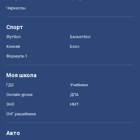
ГДЗ
Учебники
Онлайн уроки
ДПА
ЗНО
НМТ
СНГ решебники
Авто
Тест Драйв
Электромобили
Акции
Сервис
Food Oboz
Рецепты
Напитки
Диеты
Экономика
Рынки и компании
Mакроэкономика