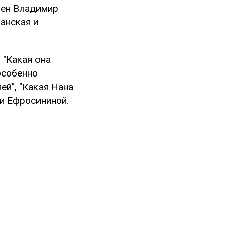
мен Владимир
анская и
 "Какая она
 особенно
ей", "Какая Нана
ки Ефросининой.