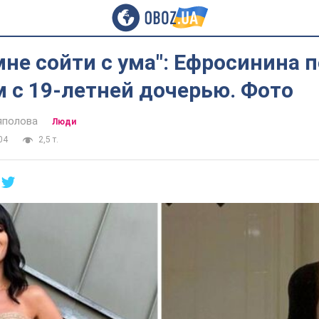
мне сойти с ума": Ефросинина 
 с 19-летней дочерью. Фото
яполова
Люди
04
2,5 т.