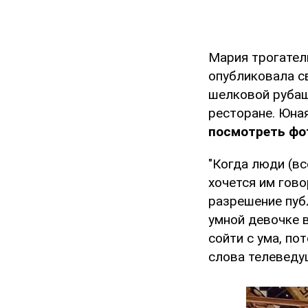
Мария трогате
опубликовала с
шелковой рубаш
ресторане. Юна
посмотреть фот
"Когда люди (вс
хочется им гово
разрешение публ
умной девочке в
сойти с ума, по
слова телеведу