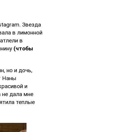
stagram. Звезда
вала в лимонной
атлели в
инину
(чтобы
н, но и дочь,
т Наны
красивой и
а не дала мне
вятила теплые