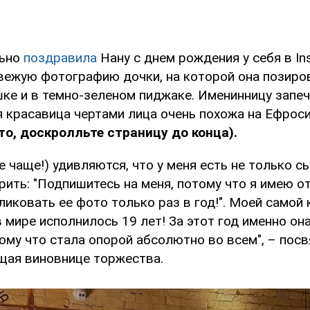
льно
поздравила
Нану с днем рождения у себя в In
вежую фотографию дочки, на которой она позиро
ке и в темно-зеленом пиджаке. Именинницу запеч
я красавица чертами лица очень похожа на Ефрос
о, доскролльте страницу до конца).
е чаще!) удивляются, что у меня есть не только сы
рить: "Подпишитесь на меня, потому что я имею о
иковать ее фото только раз в год!". Моей самой 
 мире исполнилось 19 лет! За этот год именно он
тому что стала опорой абсолютно во всем", – пос
щая виновнице торжества.