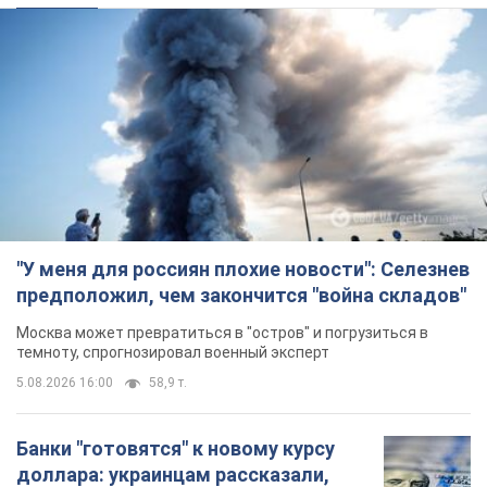
предположил, чем закончится "война складов"
Москва может превратиться в "остров" и погрузиться в
темноту, спрогнозировал военный эксперт
5.08.2026 16:00
58,9 т.
Банки "готовятся" к новому курсу
доллара: украинцам рассказали,
чего ожидать
Каким будет курс валюты в обменниках
9 часов назад
113,1 т.
"Джипинг разрушает экосистемы,
которые формировались сотни
лет": в Greenpeace забили тревогу
В высокогорье расположены альпийские и
субальпийские луга – редкие природные
комплексы, которые формировались на протяжении сотен