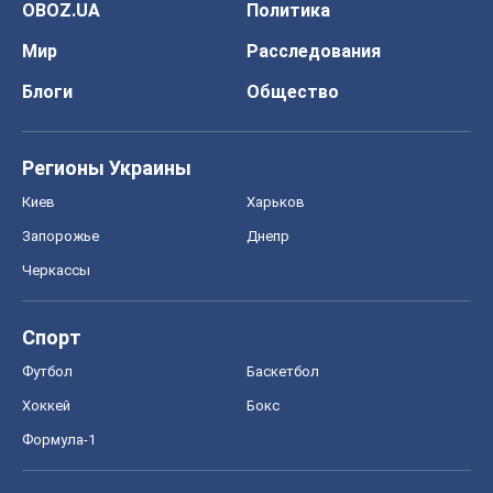
Спорт
Футбол
Баскетбол
Хоккей
Бокс
Формула-1
Моя школа
ГДЗ
Учебники
Онлайн уроки
ДПА
ЗНО
НМТ
СНГ решебники
Авто
Тест Драйв
Электромобили
Акции
Сервис