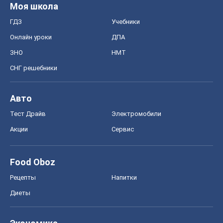
Food Oboz
Рецепты
Напитки
Диеты
Экономика
Рынки и компании
Mакроэкономика
MedOboz
Новости медицины
MAMACLUB
Шоу
Афиша
Сплетни
Красота
Мода