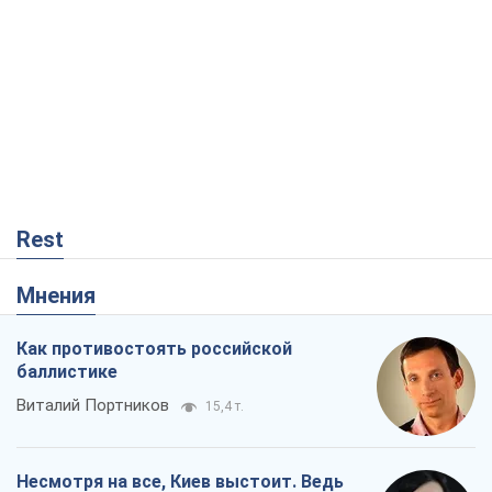
Мнения
Как противостоять российской
баллистике
Виталий Портников
15,4 т.
Несмотря на все, Киев выстоит. Ведь
сдаться значит потерять все
Ольга Айвазовская
10,4 т.
Запад обязан остановить путинский
геноцид украинцев
Леонид Невзлин
3,9 т.