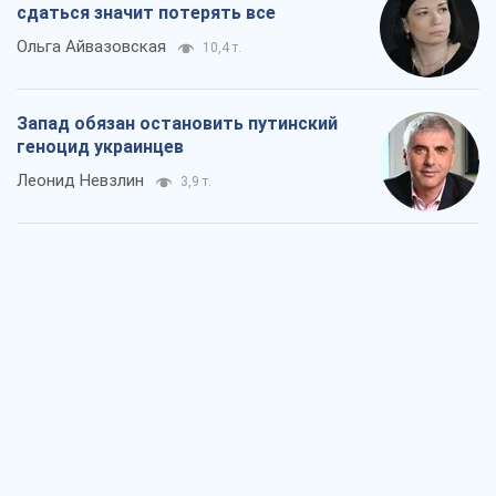
Посмотрим в зубы дареному коню:
придирчиво – о помощи Украине
Александр Кирш
6,2 т.
Между ужасной войной и еще худшим
миром на условиях агрессора, или
Безысходность – тоже оружие России
Алексей Копытько
5,6 т.