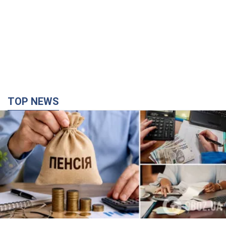
Украинцы "хакнули" Пенсионный фонд:
выплаты массово увеличивают из-за исков, но
денег не хватает
Как пересчитывают пенсии
час назад
27,0 т.
Под атакой был НПЗ: в российском Ярославле
прогремела серия взрывов. Фото и видео
В промзоне фиксирует несколько очагов пожара