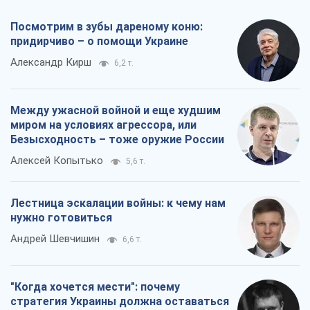
Лестница эскалации войны: к чему нам
нужно готовиться
Андрей Шевчишин
6,6 т.
"Когда хочется мести": почему
стратегия Украины должна оставаться
другой
Серж Марко
7,1 т.
Все мнения
О компании
Команда