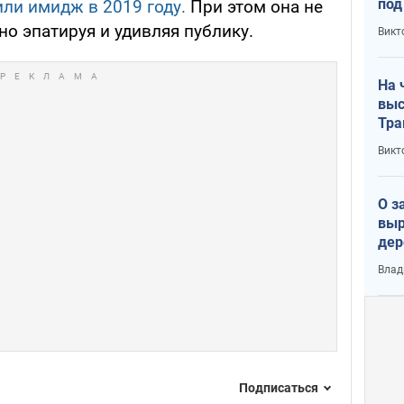
под
ли имидж в 2019 году.
При этом она не
кри
но эпатируя и удивляя публику.
Викт
лог
На 
выс
Тра
Викт
О з
выр
дер
что
Влад
Тер
Подписаться