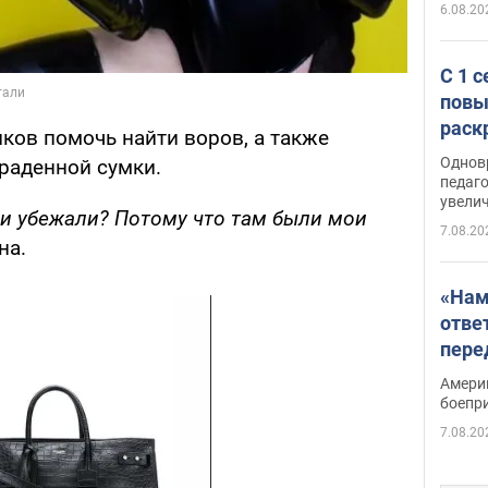
6.08.20
С 1 
повы
раск
ков помочь найти воров, а также
Однов
раденной сумки.
педаг
увелич
ди убежали? Потому что там были мои
7.08.20
на.
«Нам
отве
пере
Patri
Амери
боепр
7.08.20