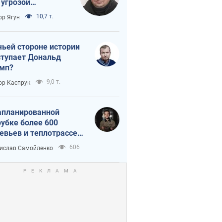
 угрозой
тическая
10,7 т.
ор Ягун
истика
чьей стороне истории
тупает Дональд
мп?
9,0 т.
ор Каспрук
апланированной
убке более 600
евьев и теплотрассе:
 происходит на
606
ислав Самойленко
емках в Киеве