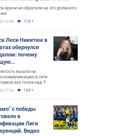
ессивном" раке
а врачи не обратили на это должного
ния
17,3 т.
26 12:46
ск Леси Никитюк в
атах обернулся
далом: почему
ущую
раведливо
нитость вышла на
йтили
ю коммуникацию в сети
тавила все точки над "i"
13,9 т.
26 17:32
амо" с победы
товало в
ификации Лиги
еренций. Видео