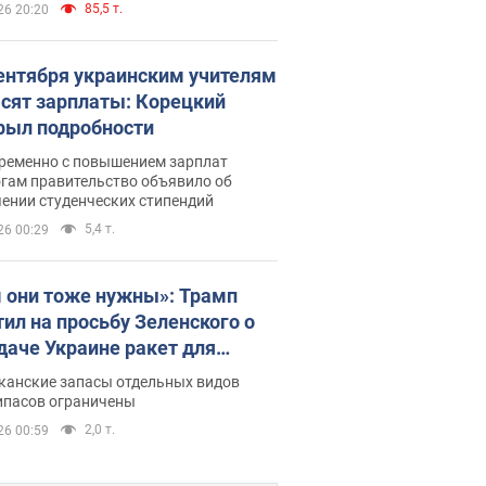
85,5 т.
26 20:20
сентября украинским учителям
сят зарплаты: Корецкий
рыл подробности
ременно с повышением зарплат
огам правительство объявило об
ении студенческих стипендий
5,4 т.
26 00:29
 они тоже нужны»: Трамп
тил на просьбу Зеленского о
даче Украине ракет для
ot
канские запасы отдельных видов
ипасов ограничены
2,0 т.
26 00:59