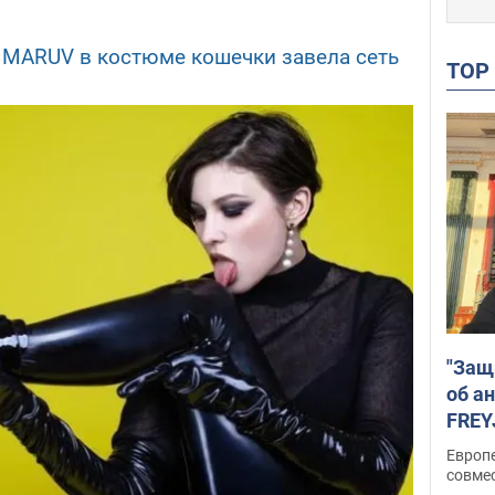
?" MARUV в костюме кошечки завела сеть
TO
"Защ
об а
FREY
подд
Европ
совме