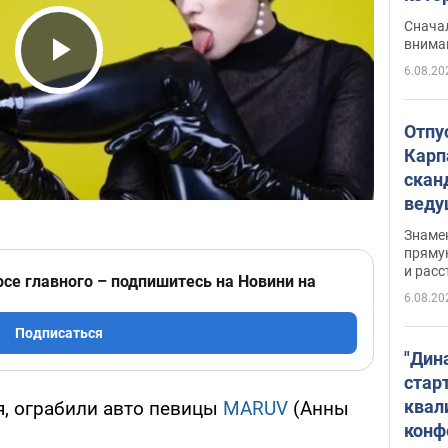
"агр
Сначал
внима
6.08.20
Play Video
Отпу
Карп
скан
вед
несп
Знаме
захе
пряму
и расс
рсе главного – подпишитесь на Новини на
6.08.20
Подписаться
"Дин
стар
квал
я, ограбили авто певицы
MARUV
(Анны
конф