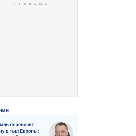
ения
мль переносит
ну в тыл Европы: