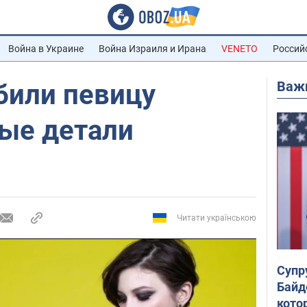
Война в Украине
Война Израиля и Ирана
VENETO
Россий
Важ
били певицу
ые детали
Читати українською
Супр
Байд
кото