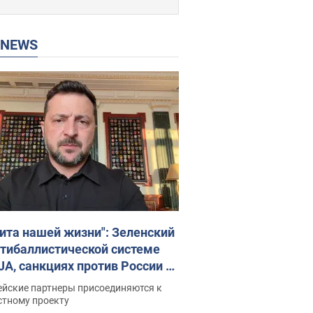
P NEWS
ита нашей жизни": Зеленский
нтибаллистической системе
JA, санкциях против России и
ержке аграриев. Видео
ейские партнеры присоединяются к
стному проекту