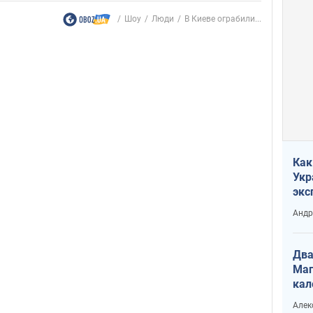
Шоу
Люди
В Киеве ограбили...
Как
Укр
экс
неф
Андр
Два
Маг
кал
Алек