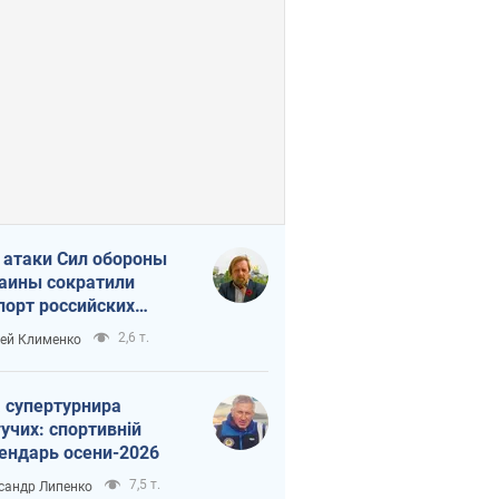
 атаки Сил обороны
аины сократили
порт российских
тепродуктов
2,6 т.
ей Клименко
 супертурнира
учих: спортивній
ендарь осени-2026
7,5 т.
сандр Липенко