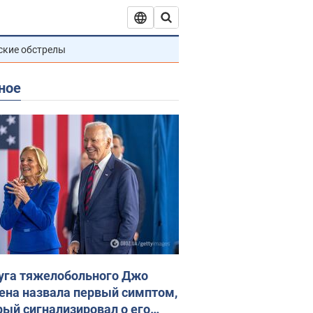
ские обстрелы
ное
уга тяжелобольного Джо
ена назвала первый симптом,
рый сигнализировал о его