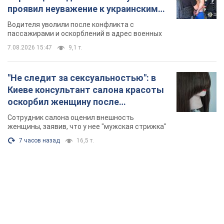
проявил неуважение к украинским
военным и поплатился за это.
Водителя уволили после конфликта с
Видео
пассажирами и оскорблений в адрес военных
7.08.2026 15:47
9,1 т.
"Не следит за сексуальностью": в
Киеве консультант салона красоты
оскорбил женщину после
химиотерапии, разгорелся скандал.
Сотрудник салона оценил внешность
Фото
женщины, заявив, что у нее "мужская стрижка"
7 часов назад
16,5 т.