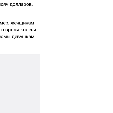
ысяч долларов,
имер, женщинам
это время колени
стюмы девушкам