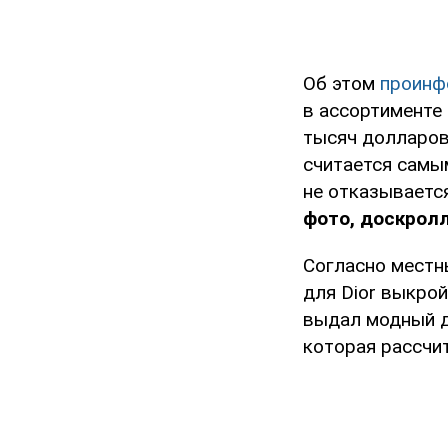
Об этом
проинф
в ассортименте 
тысяч долларов 
считается самым
не отказываетс
фото, доскролл
Согласно местн
для Dior выкро
выдал модный д
которая рассчит