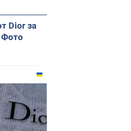
т Dior за
 Фото