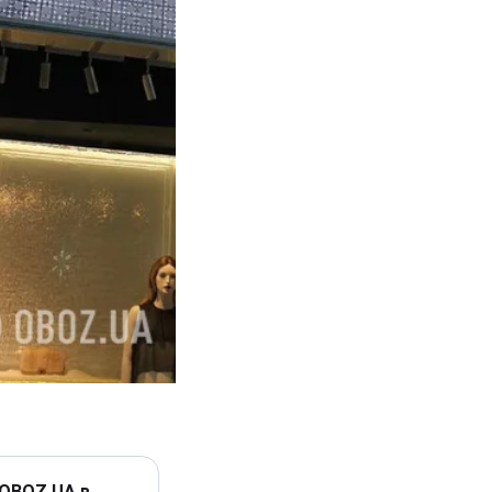
 OBOZ.UA в