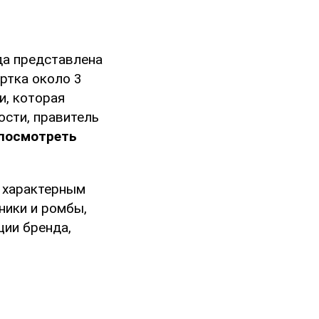
да представлена
уртка около 3
и, которая
ости, правитель
 посмотреть
 характерным
ники и ромбы,
ции бренда,