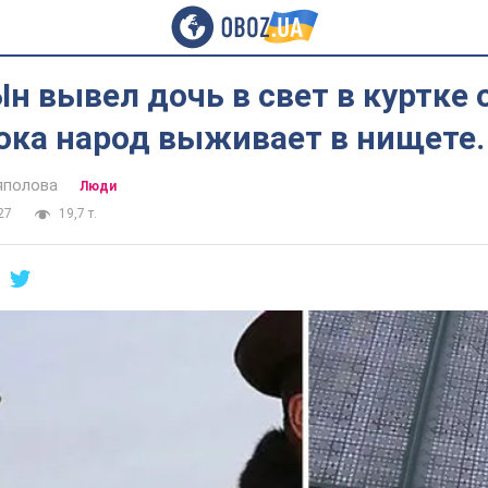
н вывел дочь в свет в куртке о
пока народ выживает в нищете.
яполова
Люди
27
19,7 т.