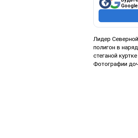
Google
Лидер Северно
полигон в наря
стеганой куртке
Фотографии доч