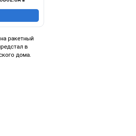
на ракетный
предстал в
ского дома.