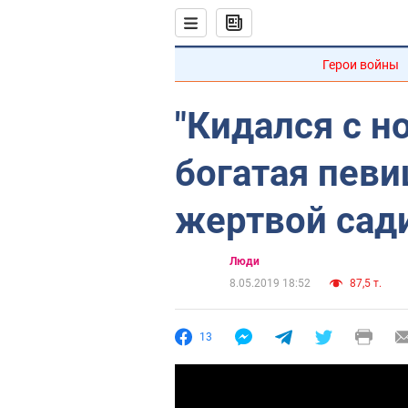
Герои войны
"Кидался с н
богатая певи
жертвой сад
Люди
8.05.2019 18:52
87,5 т.
13