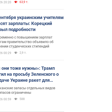
63,9 т.
26 20:20
сентября украинским учителям
сят зарплаты: Корецкий
рыл подробности
ременно с повышением зарплат
огам правительство объявило об
ении студенческих стипендий
2,9 т.
26 00:29
 они тоже нужны»: Трамп
тил на просьбу Зеленского о
даче Украине ракет для
ot
канские запасы отдельных видов
ипасов ограничены
588
26 00:59