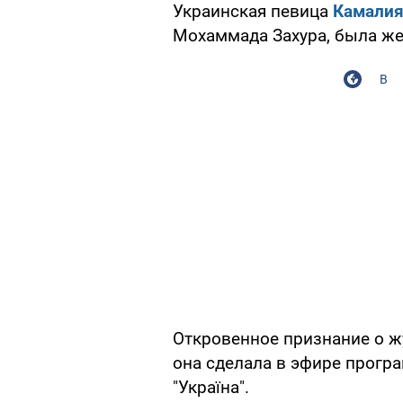
Украинская певица
Камали
Мохаммада Захура, была ж
В
Откровенное признание о жу
она сделала в эфире прогр
"Україна".