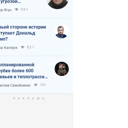
 угрозой
тическая
9,9 т.
ор Ягун
истика
чьей стороне истории
тупает Дональд
мп?
8,2 т.
ор Каспрук
апланированной
убке более 600
евьев и теплотрассе:
 происходит на
141
ислав Самойленко
емках в Киеве