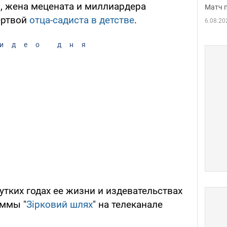
я
, жена мецената и миллиардера
Матч 
ертвой
отца-садиста в детстве
.
6.08.20
идео дня
тких годах ее жизни и издевательствах
аммы "
Зірковий шлях
" на телеканале