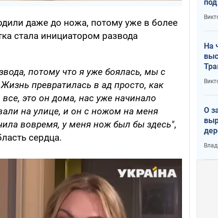
под
кри
Викт
одили даже до ножа, потому уже в более
лог
тка стала инициатором развода
На 
выс
Тра
звода, потому что я уже боялась, мы с
Викт
Жизнь превратилась в ад просто, как
 все, это он дома, нас уже начинало
О з
вали на улице, и он с ножом на меня
выр
чила вовремя, у меня нож был бы здесь"
,
дер
бласть сердца.
что
Влад
Тер