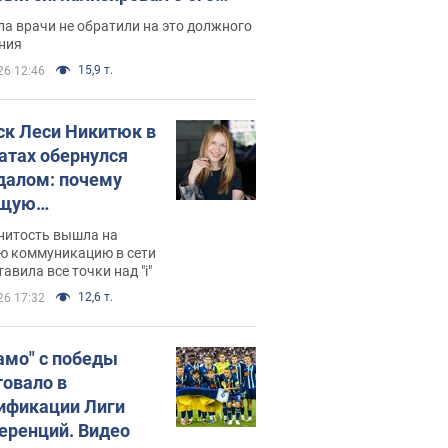
ессивном" раке
а врачи не обратили на это должного
ния
15,9 т.
26 12:46
ск Леси Никитюк в
атах обернулся
далом: почему
ущую
раведливо
нитость вышла на
йтили
ю коммуникацию в сети
тавила все точки над "i"
12,6 т.
26 17:32
амо" с победы
товало в
ификации Лиги
еренций. Видео