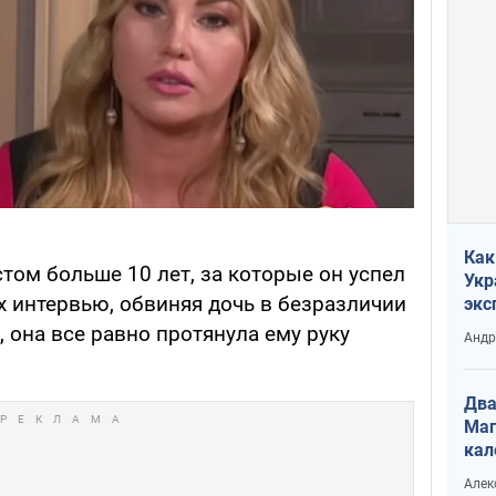
Как
том больше 10 лет, за которые он успел
Укр
х интервью, обвиняя дочь в безразличии
экс
неф
, она все равно протянула ему руку
Андр
Два
Маг
кал
Алек