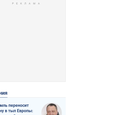
ения
мль переносит
ну в тыл Европы: