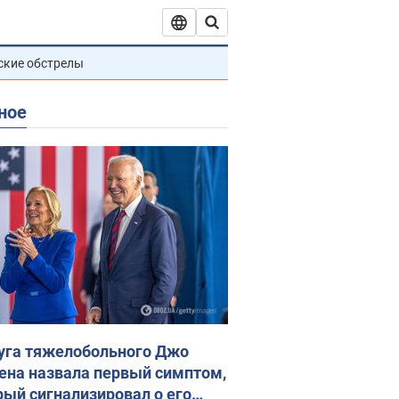
ские обстрелы
ное
уга тяжелобольного Джо
ена назвала первый симптом,
рый сигнализировал о его