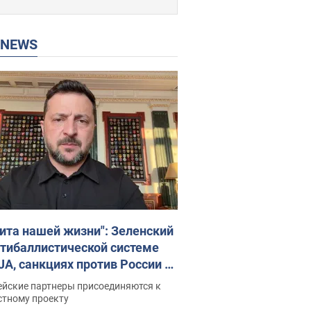
P NEWS
ита нашей жизни": Зеленский
нтибаллистической системе
JA, санкциях против России и
ержке аграриев. Видео
ейские партнеры присоединяются к
стному проекту