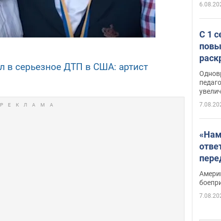
6.08.20
С 1 
повы
раск
л в серьезное ДТП в США: артист
Однов
педаг
увелич
7.08.20
«Нам
отве
пере
Patri
Амери
боепр
7.08.20