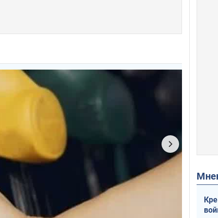
Мн
Кре
вой