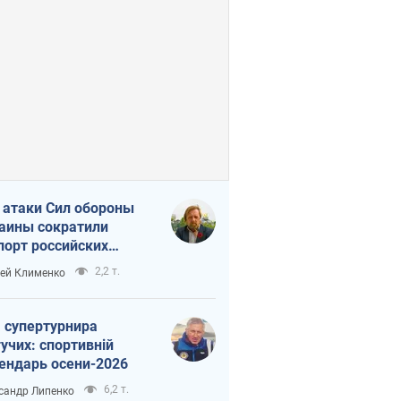
 атаки Сил обороны
аины сократили
порт российских
тепродуктов
2,2 т.
ей Клименко
 супертурнира
учих: спортивній
ендарь осени-2026
6,2 т.
сандр Липенко