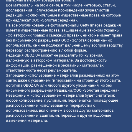
материал в первом абзаце материала.
Все материалы на этом сайте, в том числе интервью, статьи,
исследования – служебные произведения журналистов
редакции, исключительные имущественные права на которые
принадлежат ООО «Золотая середина».
На все опубликованные фотоматериалы Getty Images редакция
имеет имущественные права, защищаемые законом Украины
«Об авторских правах и смежных правах», никто не имеет права
без письменного разрешения ООО «Золотая середина» их
использовать, они не подлежат дальнейшему воспроизводству,
переводу, распространению в любой форме.
Редакция OBOZ.UA может не разделять точку зрения,
изложенную в авторском материале. За достоверность
информации, размещенной в рекламных материалах,
ответственность несет рекламодатель.
Запрещено использование материалов размещенных на этом
сайте, даже с указанием гиперссылки на страницу этого сайта,
логотипа OBOZ.UA или любого другого упоминания, но без
письменного разрешения Редакции/ООО «Золотая середина»
Незаконным использованием материалов будет считаться:
любое копирование, публикация, перепечатка, последующее
распространение, использование, переработка с
использованием, включением в состав других материалов,
распространение, адаптация, перевод и другие подобные
изменения материала.