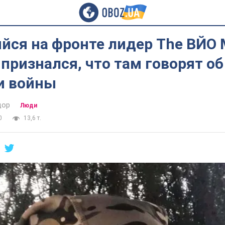
йся на фронте лидер The ВЙО
признался, что там говорят об
и войны
дор
Люди
0
13,6 т.