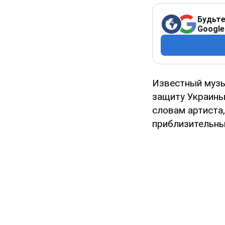
Будьте
Google
Известный муз
защиту Украины,
словам артиста
приблизительны