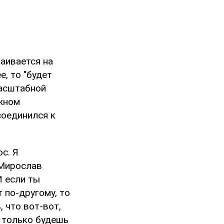
аивается на
е, то "будет
масштабной
южном
соединился к
с. Я
 Мирослав
И если ты
т по-другому, то
 что вот-вот,
о только будешь