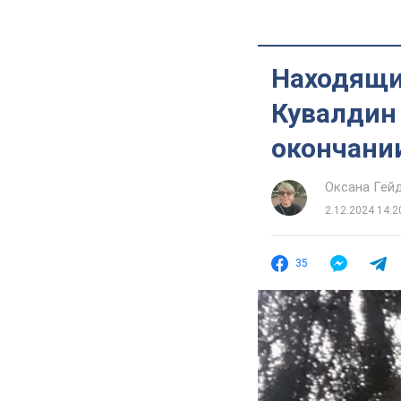
Находящи
Кувалдин 
окончани
Оксана Гей
2.12.2024 14:2
35