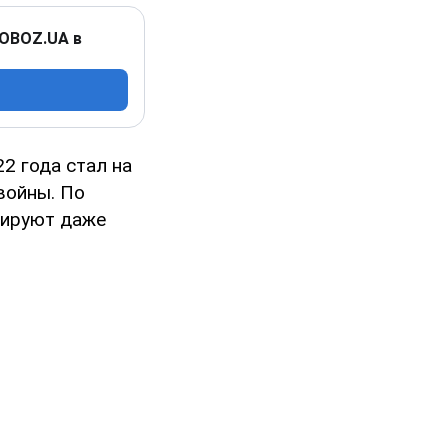
 OBOZ.UA в
2 года стал на
войны. По
рируют даже