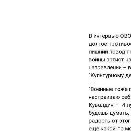
В интервью OBO
долгое противос
лишний повод п
войны артист н
направлении – в
"Культурному де
"Военные тоже п
настраиваю себ
Кувалдин. – И 
будешь думать, 
радость от этог
еще какой-то ме