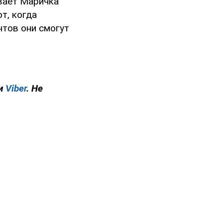
ывает Маричка
т, когда
нтов они смогут
и
Viber
. Не