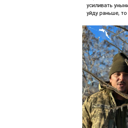
усиливать уныни
уйду раньше, то