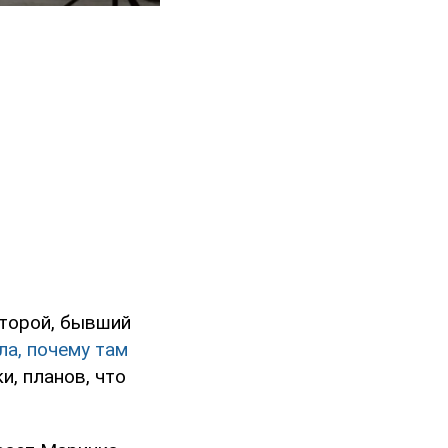
оторой, бывший
ла, почему там
, планов, что