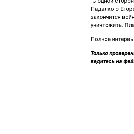
"С одной сторон
Падалко о Егоре
закончится войн
уничтожить. Пла
Полное интерв
Только проверен
ведитесь на фей