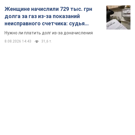
Женщине начислили 729 тыс. грн
долга за газ из-за показаний
неисправного счетчика: судья
вынес неожиданное решение
Нужно ли платить долг из-за доначисления
8.08.2026 14:43
31,6 т.