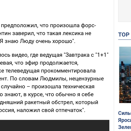
 предположил, что произошла форс-
тин заверил, что такая лексика не
TO
"Я знаю Люду очень хорошо".
ось видео, где ведущая "Завтрака с "1+1"
евая, что эфир продолжается,
же телеведущая прокомментировала
ент. По словам Людмилы, нецензурные
 случайно – произошла техническая
о знают, в курсе, что обычно я себе
годняшний ракетный обстрел, который
оссия, наложил свой отпечаток".
Силы
Ярос
Зеле