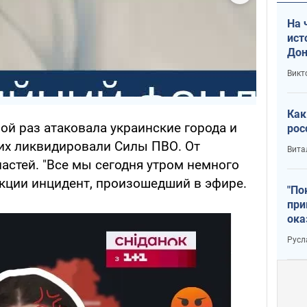
На 
ист
Дон
Викт
Как
ной раз атаковала украинские города и
рос
них ликвидировали Силы ПВО. От
Вита
астей. "Все мы сегодня утром немного
акции инцидент, произошедший в эфире.
"По
при
ока
Русл