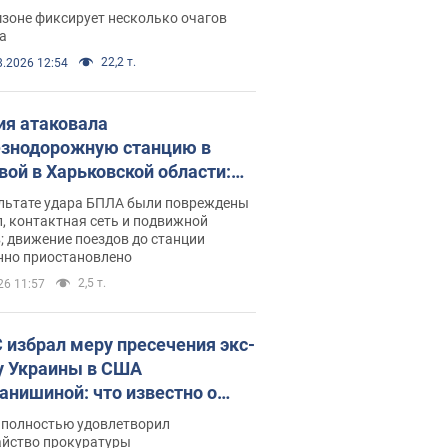
ации. Фото и видео
зоне фиксирует несколько очагов
а
22,2 т.
8.2026 12:54
ия атаковала
знодорожную станцию в
вой в Харьковской области:
 погибшие и раненые
ультате удара БПЛА были повреждены
, контактная сеть и подвижной
; движение поездов до станции
нно приостановлено
2,5 т.
26 11:57
 избрал меру пресечения экс-
у Украины в США
анишиной: что известно о
е полностью удовлетворил
айство прокуратуры