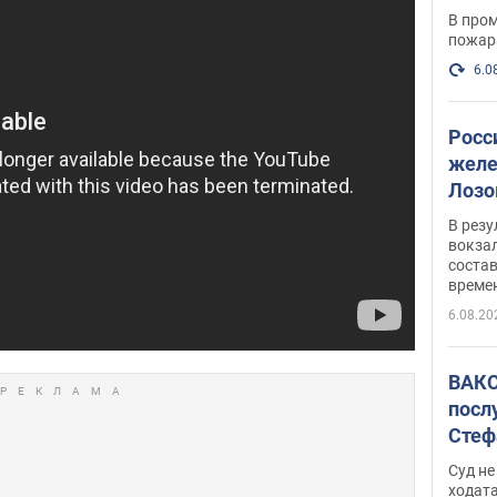
опер
В пром
пожар
6.0
Росс
желе
Лозо
есть
В рез
вокзал
состав
време
6.08.20
ВАКС
посл
Стеф
деле
Суд н
ходат