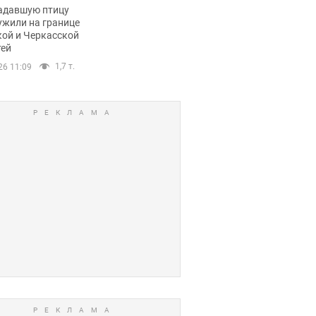
пичный маршрут.
адавшую птицу
ужили на границе
кой и Черкасской
тей
1,7 т.
26 11:09