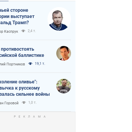
чьей стороне
ории выступает
альд Трамп?
2,4 т.
ор Каспрук
 противостоять
сийской баллистике
19,1 т.
лий Портников
коление оливье":
вычка к русскому
залась сильнее войны
1,0 т.
ан Горовой