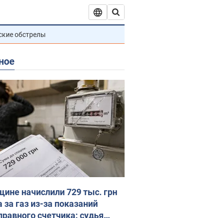
ские обстрелы
ное
ине начислили 729 тыс. грн
 за газ из-за показаний
правного счетчика: судья