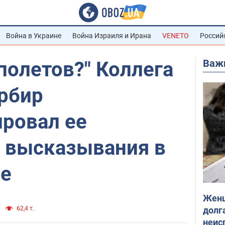
Война в Украине
Война Израиля и Ирана
VENETO
Россий
Важ
полетов?" Коллега
рбир
ровал ее
 высказывания в
е
Женщ
долга
62,4 т.
неис