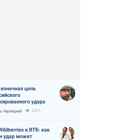
 конечная цель
сийского
сированного удара
2,5 т.
ь Чернецкий
Wildberries к ВТБ: как
н удар может