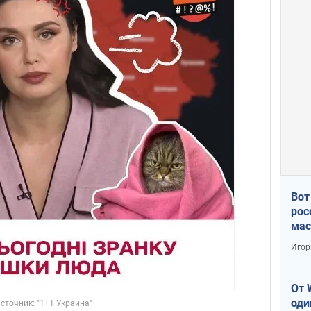
Вот
рос
мас
Игор
От 
оди