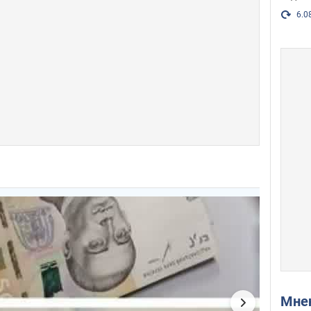
6.0
Мн