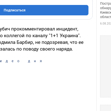
нети
Постр
Фото
обнар
Подписаться
Киевс
облас
6.08.20
убич прокомментировал инцидент,
 коллегой по каналу "1+1 Украина".
юдмила Барбир, не подозревая, что ее
алась по поводу своего наряда.
идео дня