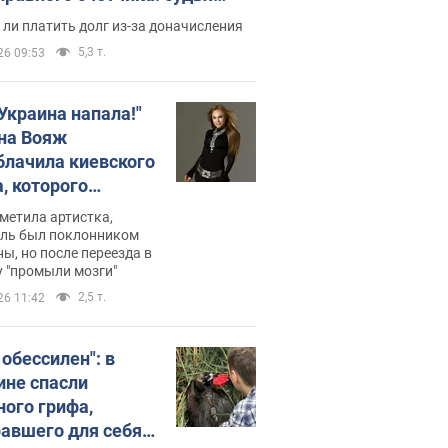
с неожиданное решение
ли платить долг из-за доначисления
5,3 т.
26 09:53
 Украина напала!"
на Вояж
блачила киевского
, которого
омбировали": он
метила артистка,
 русского не знал,
ель был поклонником
ы, но после переезда в
перь хочет
 "промыли мозги"
цида украинцев
2,5 т.
26 11:42
 обессилен": в
ине спасли
ного грифа,
авшего для себя