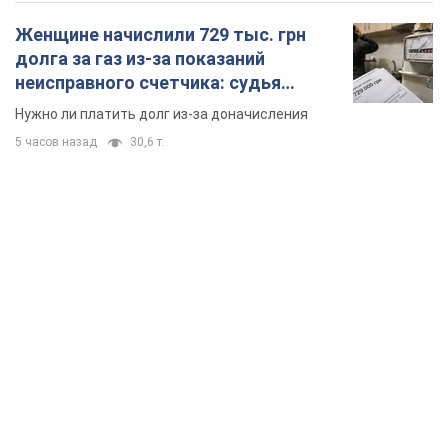
Женщине начислили 729 тыс. грн
долга за газ из-за показаний
неисправного счетчика: судья
вынес неожиданное решение
Нужно ли платить долг из-за доначисления
5 часов назад
30,6 т.