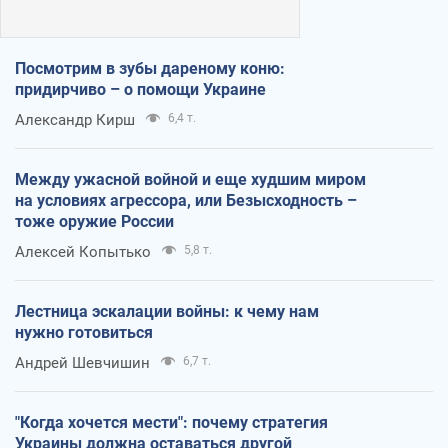
Посмотрим в зубы дареному коню:
придирчиво – о помощи Украине
Александр Кирш
6,4 т.
Между ужасной войной и еще худшим миром
на условиях агрессора, или Безысходность –
тоже оружие России
Алексей Копытько
5,8 т.
Лестница эскалации войны: к чему нам
нужно готовиться
Андрей Шевчишин
6,7 т.
"Когда хочется мести": почему стратегия
Украины должна оставаться другой