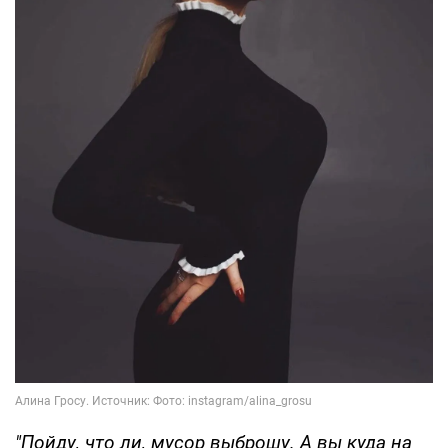
"Пойду, что ли, мусор выброшу. А вы куда на