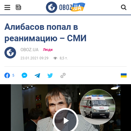
Алибасов попал в
реанимацию – СМИ
OBOZ.UA
Люди
23.01.2021 09:29
8,5 т.
5