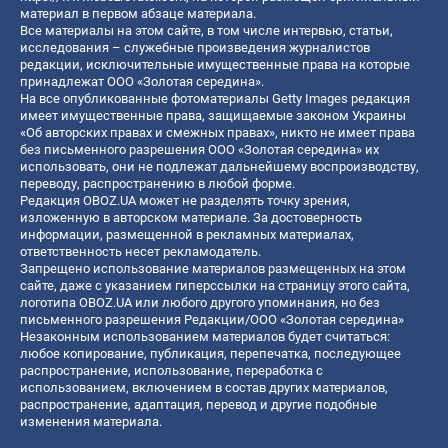
материал в первом абзаце материала.
Все материалы на этом сайте, в том числе интервью, статьи,
исследования – служебные произведения журналистов
редакции, исключительные имущественные права на которые
принадлежат ООО «Золотая середина».
На все опубликованные фотоматериалы Getty Images редакция
имеет имущественные права, защищаемые законом Украины
«Об авторских правах и смежных правах», никто не имеет права
без письменного разрешения ООО «Золотая середина» их
использовать, они не подлежат дальнейшему воспроизводству,
переводу, распространению в любой форме.
Редакция OBOZ.UA может не разделять точку зрения,
изложенную в авторском материале. За достоверность
информации, размещенной в рекламных материалах,
ответственность несет рекламодатель.
Запрещено использование материалов размещенных на этом
сайте, даже с указанием гиперссылки на страницу этого сайта,
логотипа OBOZ.UA или любого другого упоминания, но без
письменного разрешения Редакции/ООО «Золотая середина»
Незаконным использованием материалов будет считаться:
любое копирование, публикация, перепечатка, последующее
распространение, использование, переработка с
использованием, включением в состав других материалов,
распространение, адаптация, перевод и другие подобные
изменения материала.