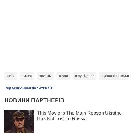
дети
видео
звезды
люди
шоу-бизнес
Руслана Лыжичко
Редакционная политика