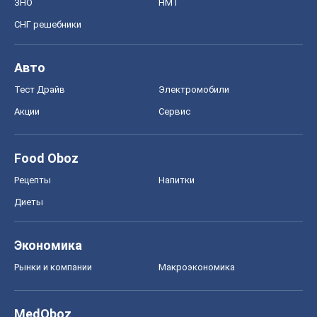
ЗНО
НМТ
СНГ решебники
Авто
Тест Драйв
Электромобили
Акции
Сервис
Food Oboz
Рецепты
Напитки
Диеты
Экономика
Рынки и компании
Mакроэкономика
MedOboz