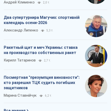
Андрей Клименко
2,0 т.
Два супертурнира Магучих: спортивній
календарь осени-2026
Александр Липенко
5,3 т.
Ракетный щит и меч Украины: ставка
на производство собственных ракет
Кирилл Татаринов
2,7 т.
Посмертная "презумпция виновности":
кто разрешил ТЦК судить погибших
защитников
Марина Ставнійчук
6,2 т.
Все мнения