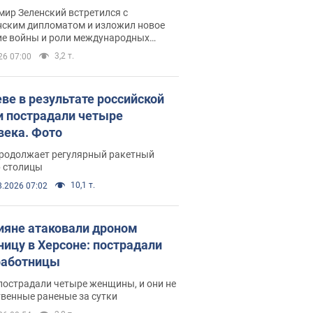
рвью с Безсмертным
ир Зеленский встретился с
нским дипломатом и изложил новое
ие войны и роли международных
ров в борьбе с Россией
3,2 т.
26 07:00
еве в результате российской
и пострадали четыре
века. Фото
продолжает регулярный ракетный
р столицы
10,1 т.
8.2026 07:02
ияне атаковали дроном
ницу в Херсоне: пострадали
аботницы
пострадали четыре женщины, и они не
венные раненые за сутки