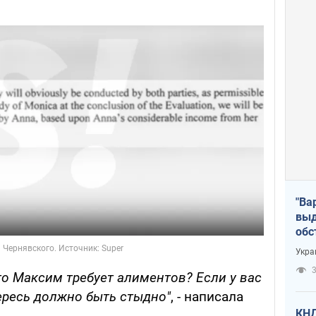
"Ва
выд
обс
дро
Укра
офи
3
что Максим требует алиментов? Если у вас
 ересь должно быть стыдно"
, - написала
КНД