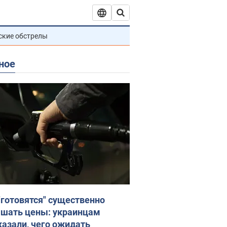
ские обстрелы
ное
"готовятся" существенно
шать цены: украинцам
казали, чего ожидать