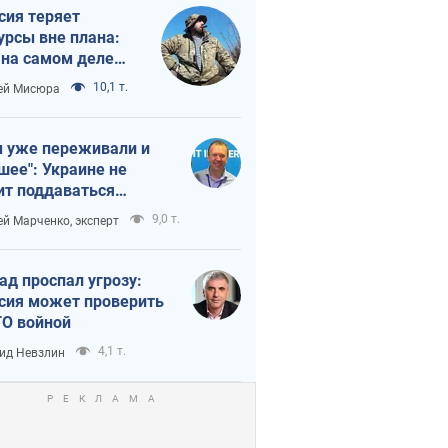
сия теряет
урсы вне плана:
 на самом деле
тует темп войны
10,1 т.
ей Мисюра
 уже переживали и
шее": Украине не
ит поддаваться
аянию из-за
9,0 т.
ей Марченко, эксперт
етного террора
ад проспал угрозу:
сия может проверить
О войной
4,1 т.
ид Невзлин