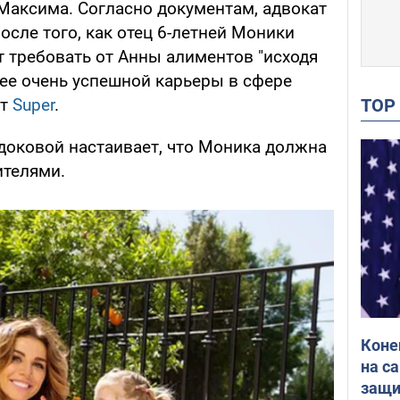
аксима. Согласно документам, адвокат
осле того, как отец 6-летней Моники
ет требовать от Анны алиментов "исходя
 ее очень успешной карьеры в сфере
TO
ет
Super
.
едоковой настаивает, что Моника должна
ителями.
Коне
на с
защи