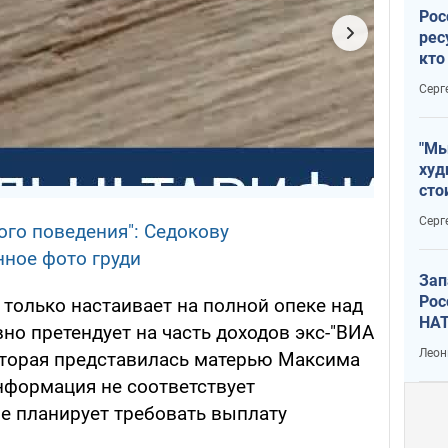
Рос
рес
кто
дик
Серг
"Мы
худ
сто
отч
Серг
ого поведения": Седокову
рак
нное фото груди
Зап
Рос
 только настаивает на полной опеке над
НАТ
вно претендует на часть доходов экс-"ВИА
Леон
оторая представилась матерью Максима
нформация не соответствует
не планирует требовать выплату