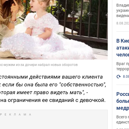
Инте
Владим
украи
виден
партне
8.08.20
В Ки
атак
чело
Враг 
терро
стоянными действиями вашего клиента
8.0
 если бы она была его "собственностью",
оторая имеет право видеть мать",
-
Росс
на ограничения ее свиданий с девочкой.
боль
медр
Всего 
единст