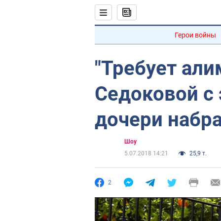
Герои войны
"Требует али
Седоковой с
дочери набр
Шоу
5.07.2018 14:21
25,9 т.
2