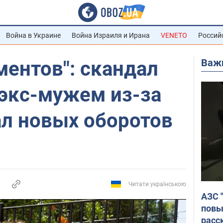
Война в Украине
Война Израиля и Ирана
VENETO
Россий
Важ
ментов": скандал
 экс-мужем из-за
ал новых оборотов
Читати українською
АЗС 
повы
расс