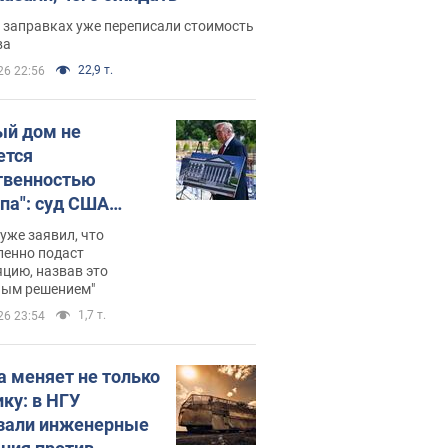
 заправках уже переписали стоимость
ва
22,9 т.
26 22:56
ый дом не
ется
твенностью
па": суд США
становил
уже заявил, что
ительство
ленно подаст
цию, назвав это
ного зала
ным решением"
мостью 400 млн
1,7 т.
26 23:54
аров
а меняет не только
ику: в НГУ
зали инженерные