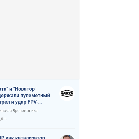
рта" и "Новатор"
ержали пулеметный
трел и удар FPV-
на, сохранив жизнь
инская Бронетехника
церу ВСУ
,6 т.
Р как катализатор