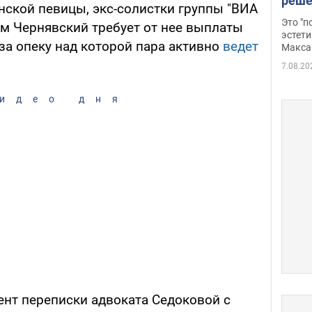
реше
нской певицы, экс-солистки группы "ВИА
росс
Это "
м Чернявский требует от нее выплаты
дрон
эстети
за опеку над которой пара активно
ведет
Макса
7.08.20
идео дня
ент переписки адвоката Седоковой с