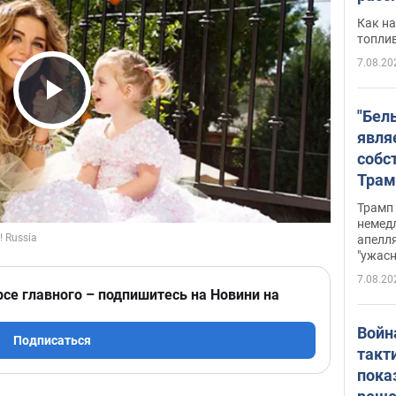
Как на
топли
7.08.20
Play Video
"Бел
явля
собс
Трам
прио
Трамп 
стро
немед
апелля
баль
"ужас
стои
7.08.20
долл
рсе главного – подпишитесь на Новини на
Войн
Подписаться
такт
пока