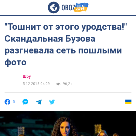
''Тошнит от этого уродства!''
Скандальная Бузова
разгневала сеть пошлыми
фото
Шоу
5.12.2018 04:09
96,2 т.
5