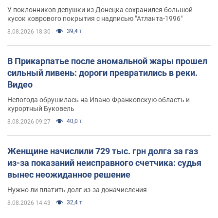
назад завоевала "золото" Олимпиады
У поклонников девушки из Донецка сохранился большой
кусок коврового покрытия с надписью "Атланта-1996"
39,4 т.
8.08.2026 18:30
В Прикарпатье после аномальной жары прошел
сильный ливень: дороги превратились в реки.
Видео
Непогода обрушилась на Ивано-Франковскую область и
курортный Буковель
40,0 т.
8.08.2026 09:27
Женщине начислили 729 тыс. грн долга за газ
из-за показаний неисправного счетчика: судья
вынес неожиданное решение
Нужно ли платить долг из-за доначисления
32,4 т.
8.08.2026 14:43