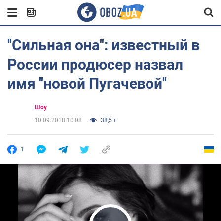
''Сильная она'': известный в
России продюсер назвал
имя ''новой Пугачевой''
Шоу
10.09.2018 10:08
38,5 т.
1