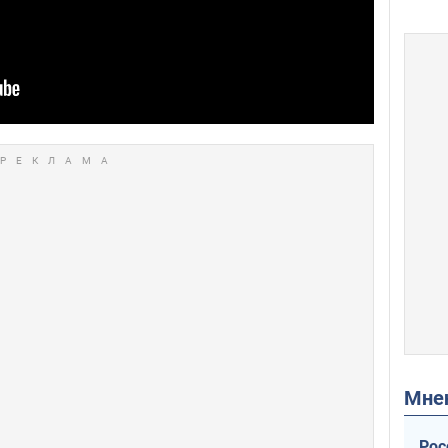
Мн
Рос