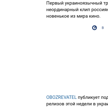
Первый украиноязычный тре
неординарный клип россиян L
новенькое из мира кино.
В
OBOZREVATEL
публикует по
релизов этой недели в укра