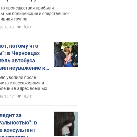
рутке: полиция составила
сто происшествия прибыли
нистративный протокол.
ьные полицейские и следственно-
тивная группа
о
8,4 т.
26 18:40
ют, потому что
ы": в Черновцах
тель автобуса
вил неуважение к
инским военным и
ля уволили после
тился за это.
икта с пассажирами и
лений в адрес военных
о
8,0 т.
26 15:47
следит за
уальностью": в
е консультант