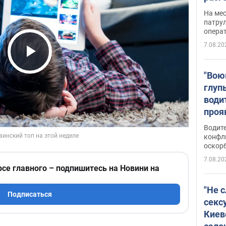
марш
На ме
адми
патрул
опера
Виде
7.08.20
Play Video
"Вою
глуп
води
проя
укра
Водите
попла
конфл
оскорб
Виде
7.08.20
рсе главного – подпишитесь на Новини на
"Не 
Подписаться
секс
Киев