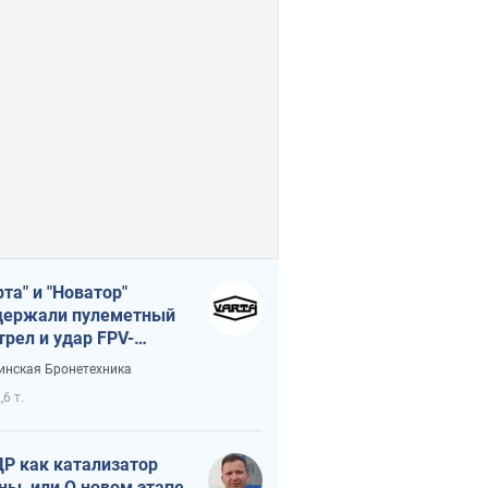
рта" и "Новатор"
ержали пулеметный
трел и удар FPV-
на, сохранив жизнь
инская Бронетехника
церу ВСУ
,6 т.
Р как катализатор
ны, или О новом этапе