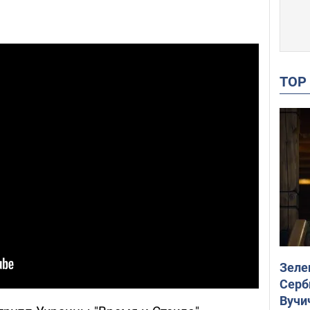
TO
Зеле
Серб
Вучи