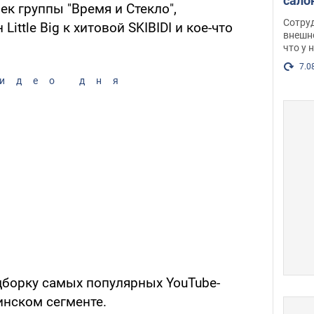
сало
к группы "Время и Стекло",
оско
Сотру
ittle Big к хитовой SKIBIDI и кое-что
посл
внешн
что у 
разг
Фото
7.0
идео дня
дборку самых популярных YouTube-
инском сегменте.