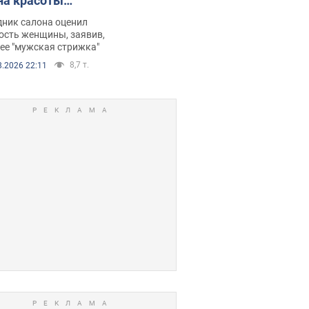
на красоты
рбил женщину
дник салона оценил
е химиотерапии,
ость женщины, заявив,
нее "мужская стрижка"
орелся скандал.
8,7 т.
8.2026 22:11