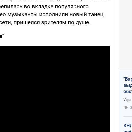
крепилась во вкладке популярного
идео музыканты исполнили новый танец,
 сети, пришелся зрителям по душе.
а"
"Ва
выд
обс
дро
Укра
офи
2
КНД
вой