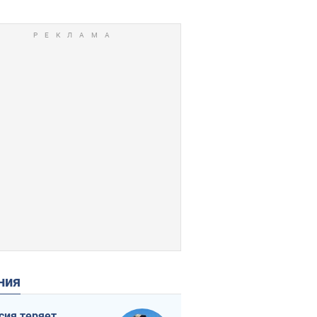
ения
сия теряет