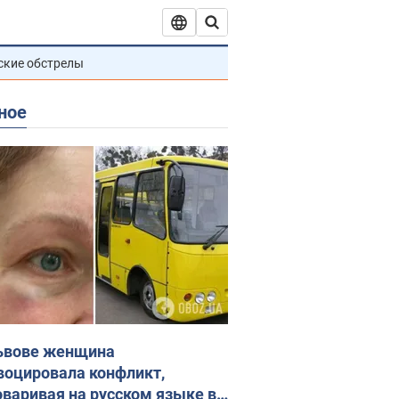
ские обстрелы
ное
ьвове женщина
воцировала конфликт,
оваривая на русском языке в