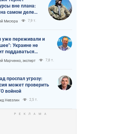
урсы вне плана:
 на самом деле
тует темп войны
7,9 т.
ей Мисюра
 уже переживали и
шее": Украине не
ит поддаваться
аянию из-за
7,8 т.
ей Марченко, эксперт
етного террора
ад проспал угрозу:
сия может проверить
О войной
2,5 т.
ид Невзлин