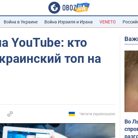
Война в Украине
Война Израиля и Ирана
VENETO
Россий
Важ
а YouTube: кто
краинский топ на
Читати українською
Во Л
спро
разг