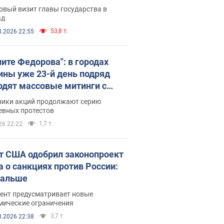
рвый визит главы государства в
ад
53,8 т.
8.2026 22:55
ните Федорова": в городах
ины уже 23-й день подряд
одят массовые митинги с
атами. Фото и видео
ники акций продолжают серию
евных протестов
1,7 т.
26 22:22
т США одобрил законопроект
а о санкциях против России:
дальше
ент предусматривает новые
мические ограничения
3,7 т.
8.2026 22:38