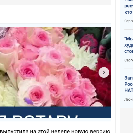
рес
кто
дик
Серг
"Мы
худ
сто
отч
Серг
рак
Зап
Рос
НАТ
Леон
ig выпустила на этой неделе новую версию