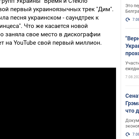
групп Украины "Время и Стекло"
Это пе
вой первый украиноязычных трек "Дим".
Белгр
ыла песня украинском - саундтрек к
7.0
нцеса". Что же касается новой
о заняла свое место в дискографии
"Вер
ет на YouTube свой первый миллион.
Укра
прох
плак
Участ
ежедн
7.08.20
Сена
Грэм
что 
Докум
эконо
7.0