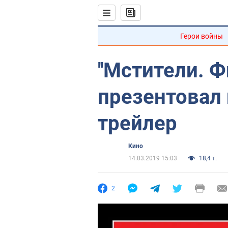
Герои войны
''Мстители. Ф
презентовал
трейлер
Кино
14.03.2019 15:03
18,4 т.
2