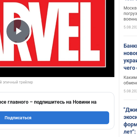
Москва
погруз
военн
5.08.20
Play Video
Банки
ново
укра
чего
Каким 
обмен
5.08.20
рсе главного – подпишитесь на Новини на
"Джи
экос
Подписаться
форм
лет":