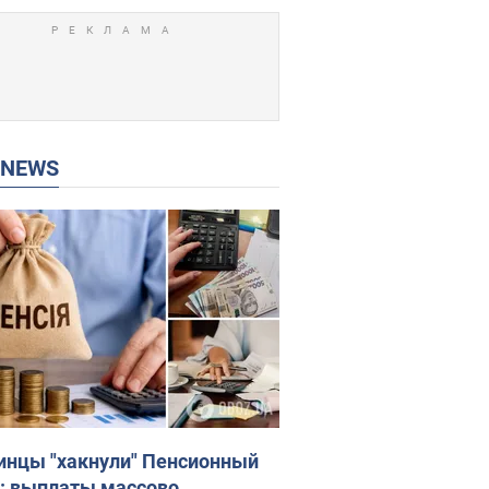
P NEWS
инцы "хакнули" Пенсионный
: выплаты массово