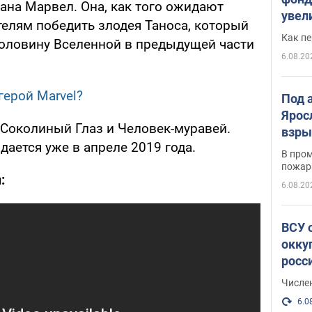
ана Марвел. Она, как того ожидают
увел
елям победить злодея Таноса, который
не х
Как п
оловину Вселенной в предыдущей части
6.08.20
ерой Marvel?
Под 
Ярос
 Соколиный Глаз и Человек-муравей.
взры
ается уже в апреле 2019 года.
В пром
пожар
:
6.08.20
ВСУ 
окку
росс
Числе
6.0