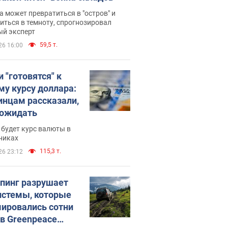
 может превратиться в "остров" и
иться в темноту, спрогнозировал
ый эксперт
59,5 т.
26 16:00
 "готовятся" к
му курсу доллара:
инцам рассказали,
 ожидать
будет курс валюты в
никах
115,3 т.
26 23:12
пинг разрушает
истемы, которые
ировались сотни
 в Greenpeace