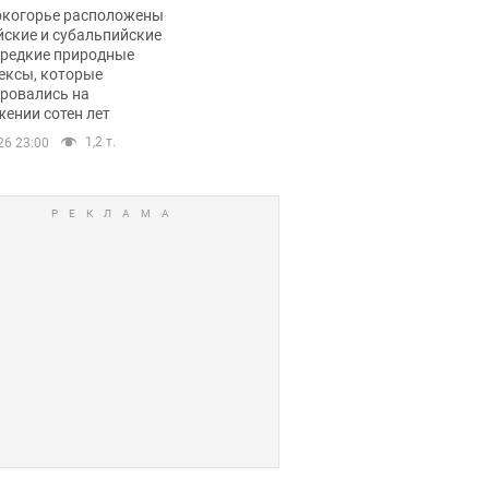
ли тревогу
окогорье расположены
йские и субальпийские
 редкие природные
ексы, которые
ровались на
ении сотен лет
1,2 т.
26 23:00