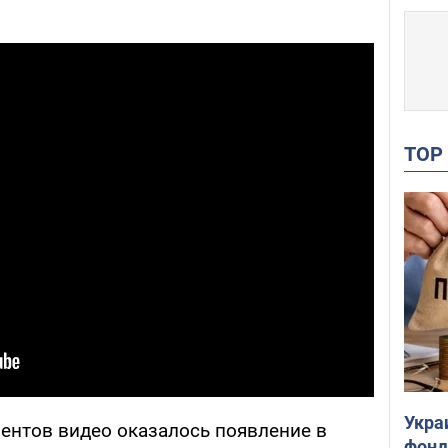
TO
Укра
нтов видео оказалось появление в
фонд