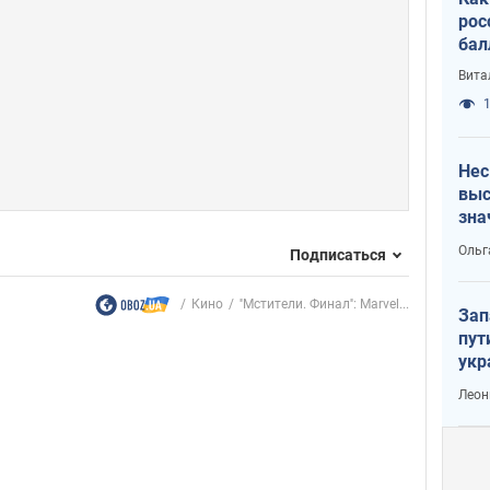
рос
бал
Вита
1
Нес
выс
зна
Ольг
Подписаться
Кино
''Мстители. Финал'': Marvel...
Зап
пут
укр
Леон