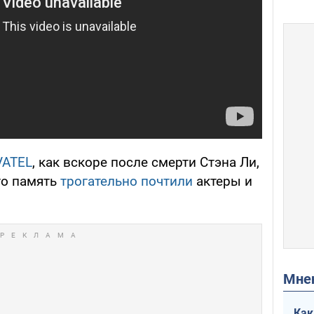
VATEL
, как вскоре после смерти Стэна Ли,
его память
трогательно почтили
актеры и
Мн
Как