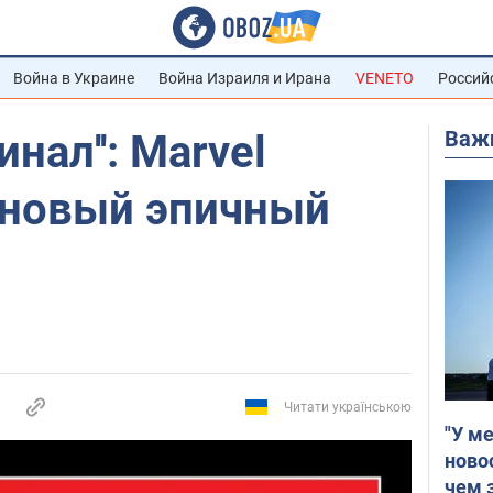
Война в Украине
Война Израиля и Ирана
VENETO
Россий
Важ
инал'': Marvel
 новый эпичный
Читати українською
"У м
ново
чем 