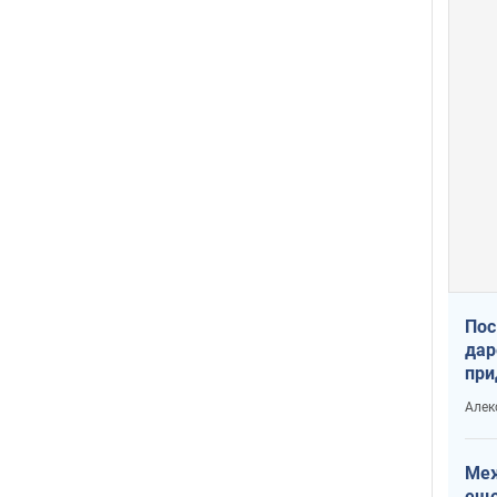
Пос
дар
при
Укр
Алек
Меж
еще