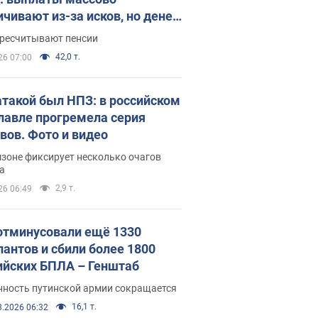
ичивают из-за исков, но денег
ватает
ересчитывают пенсии
42,0 т.
26 07:00
атакой был НПЗ: в российском
лавле прогремела серия
вов. Фото и видео
зоне фиксирует несколько очагов
а
2,9 т.
26 06:49
отминусовали ещё 1330
пантов и сбили более 1800
ийских БПЛА – Генштаб
нность путинской армии сокращается
16,1 т.
8.2026 06:32