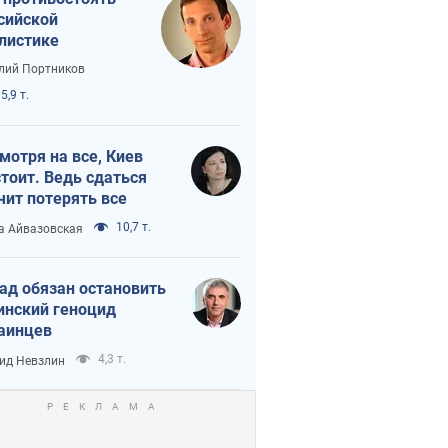
сийской
листике
лий Портников
5,9 т.
мотря на все, Киев
тоит. Ведь сдаться
чит потерять все
10,7 т.
а Айвазовская
ад обязан остановить
инский геноцид
аинцев
4,3 т.
ид Невзлин