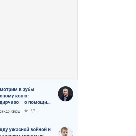
мотрим в зубы
еному коню:
дирчиво – о помощи
аине
6,7 т.
сандр Кирш
ду ужасной войной и
 худшим миром на