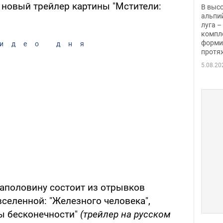
заби
 новый трейлер картины "Мстители:
В выс
альпи
луга –
компл
форми
идео дня
протяж
5.08.20
наполовину состоит из отрывков
еленной: "Железного человека",
ны бесконечности"
(трейлер на русском