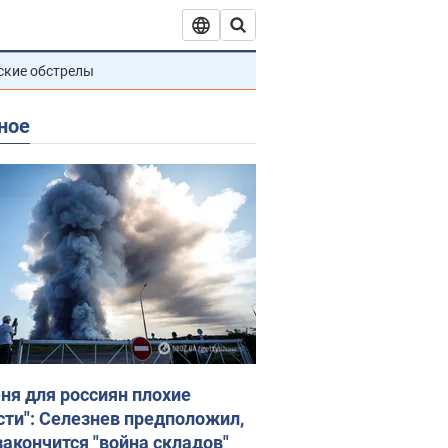
ские обстрелы
ное
еня для россиян плохие
сти": Селезнев предположил,
закончится "война складов"