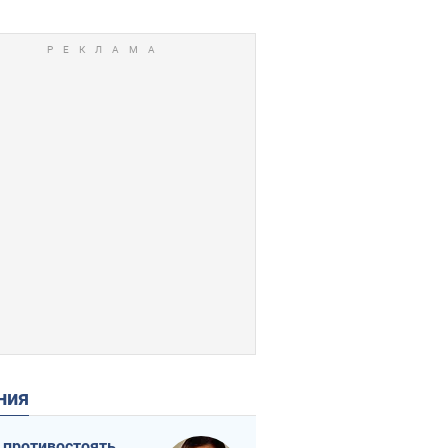
ения
 противостоять