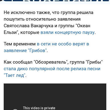
Не исключено также, что группа решила
пошутить относительно заявления
Святослава Вакарчука и группы "Океан
Ельзи", которые
взяли концертную паузу
.
Тем временем
в сети не особо верят в
заявление "Грибов"
.
Как сообщал "Обозреватель", группа "Грибы"
стала дико популярной после релиза песни
"Тает лед"
.