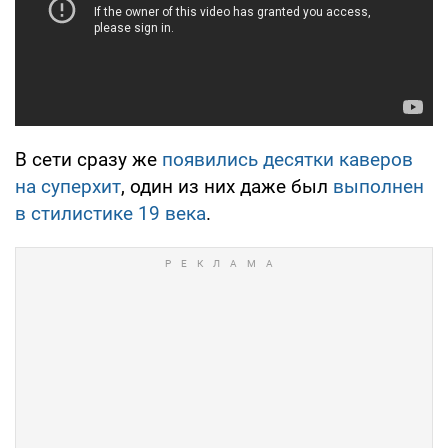
В сети сразу же
появились десятки каверов
на суперхит
, один из них даже был
выполнен
в стилистике 19 века
.