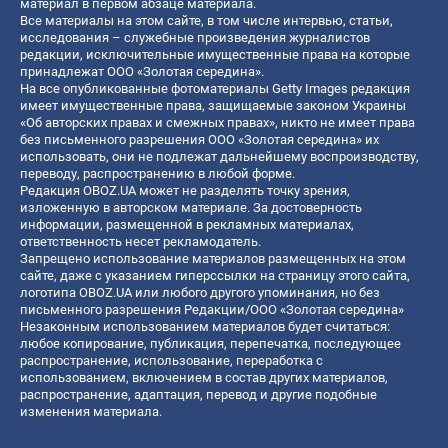
материал в первом абзаце материала.
Все материалы на этом сайте, в том числе интервью, статьи,
исследования – служебные произведения журналистов
редакции, исключительные имущественные права на которые
принадлежат ООО «Золотая середина».
На все опубликованные фотоматериалы Getty Images редакция
имеет имущественные права, защищаемые законом Украины
«Об авторских правах и смежных правах», никто не имеет права
без письменного разрешения ООО «Золотая середина» их
использовать, они не подлежат дальнейшему воспроизводству,
переводу, распространению в любой форме.
Редакция OBOZ.UA может не разделять точку зрения,
изложенную в авторском материале. За достоверность
информации, размещенной в рекламных материалах,
ответственность несет рекламодатель.
Запрещено использование материалов размещенных на этом
сайте, даже с указанием гиперссылки на страницу этого сайта,
логотипа OBOZ.UA или любого другого упоминания, но без
письменного разрешения Редакции/ООО «Золотая середина»
Незаконным использованием материалов будет считаться:
любое копирование, публикация, перепечатка, последующее
распространение, использование, переработка с
использованием, включением в состав других материалов,
распространение, адаптация, перевод и другие подобные
изменения материала.