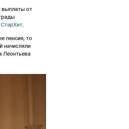
е выплаты от
страды
т
СтарХит
.
е пенсия, то
ей начисляли
ра Леонтьева