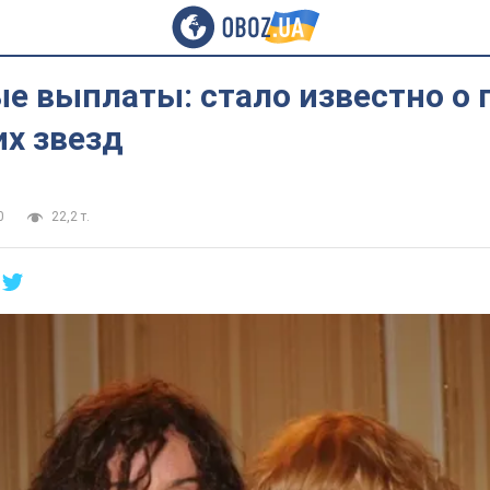
е выплаты: стало известно о 
их звезд
0
22,2 т.