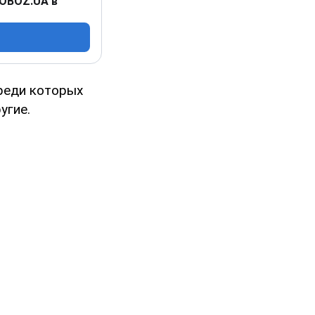
 OBOZ.UA в
реди которых
угие.