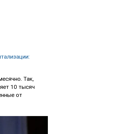
итализации:
есячно. Так,
яет 10 тысяч
енные от