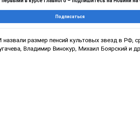
 первыми в курсе главного – подпишитесь на Новини на
Подписаться
 назвали размер пенсий культовых звезд в РФ, с
гачева, Владимир Винокур, Михаил Боярский и др