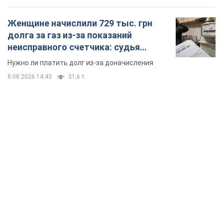
Женщине начислили 729 тыс. грн
долга за газ из-за показаний
неисправного счетчика: судья
вынес неожиданное решение
Нужно ли платить долг из-за доначисления
8.08.2026 14:43
31,6 т.