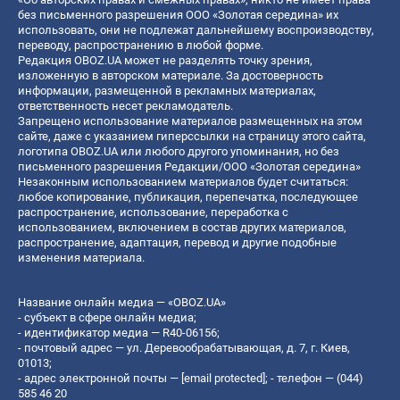
без письменного разрешения ООО «Золотая середина» их
использовать, они не подлежат дальнейшему воспроизводству,
переводу, распространению в любой форме.
Редакция OBOZ.UA может не разделять точку зрения,
изложенную в авторском материале. За достоверность
информации, размещенной в рекламных материалах,
ответственность несет рекламодатель.
Запрещено использование материалов размещенных на этом
сайте, даже с указанием гиперссылки на страницу этого сайта,
логотипа OBOZ.UA или любого другого упоминания, но без
письменного разрешения Редакции/ООО «Золотая середина»
Незаконным использованием материалов будет считаться:
любое копирование, публикация, перепечатка, последующее
распространение, использование, переработка с
использованием, включением в состав других материалов,
распространение, адаптация, перевод и другие подобные
изменения материала.
Название онлайн медиа — «OBOZ.UA»
- субъект в сфере онлайн медиа;
- идентификатор медиа — R40-06156;
- почтовый адрес — ул. Деревообрабатывающая, д. 7, г. Киев,
01013;
- адрес электронной почты —
[email protected]
; - телефон — (044)
585 46 20