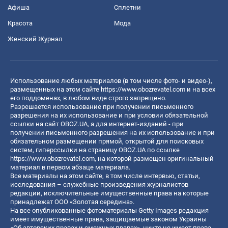
Афиша
Сплетни
Красота
Мода
Женский Журнал
Использование любых материалов (в том числе фото- и видео-),
размещенных на этом сайте
https://www.obozrevatel.com
и на всех
его поддоменах, в любом виде строго запрещено.
Разрешается использование при получении письменного
разрешения на их использование и при условии обязательной
ссылки на сайт OBOZ.UA, а для интернет-изданий - при
получении письменного разрешения на их использование и при
обязательном размещении прямой, открытой для поисковых
систем, гиперссылки на страницу OBOZ.UA по ссылке
https://www.obozrevatel.com
, на которой размещен оригинальный
материал в первом абзаце материала.
Все материалы на этом сайте, в том числе интервью, статьи,
исследования – служебные произведения журналистов
редакции, исключительные имущественные права на которые
принадлежат ООО «Золотая середина».
На все опубликованные фотоматериалы Getty Images редакция
имеет имущественные права, защищаемые законом Украины
«Об авторских правах и смежных правах», никто не имеет права