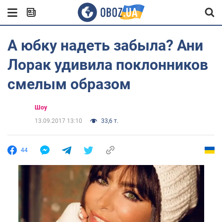
А юбку надеть забыла? Ани
Лорак удивила поклонников
смелым образом
Шоу
13.09.2017 13:10
33,6 т.
44