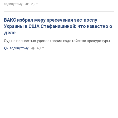
годину тому
2,3 т.
ВАКС избрал меру пресечения экс-послу
Украины в США Стефанишиной: что известно о
деле
Суд не полностью удовлетворил ходатайство прокуратуры
годину тому
6,1 т.