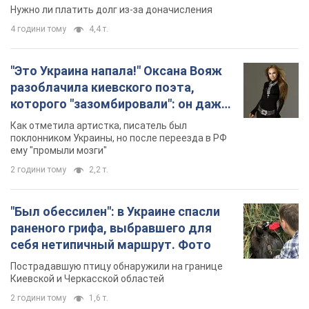
Нужно ли платить долг из-за доначисления
4 години тому
4,4 т.
"Это Украина напала!" Оксана Вояж
разоблачила киевского поэта,
которого "зазомбировали": он даже
русского не знал, а теперь хочет
Как отметила артистка, писатель был
геноцида украинцев
поклонником Украины, но после переезда в РФ
ему "промыли мозги"
2 години тому
2,2 т.
"Был обессилен": в Украине спасли
раненого грифа, выбравшего для
себя нетипичный маршрут. Фото
Пострадавшую птицу обнаружили на границе
Киевской и Черкасской областей
2 години тому
1,6 т.