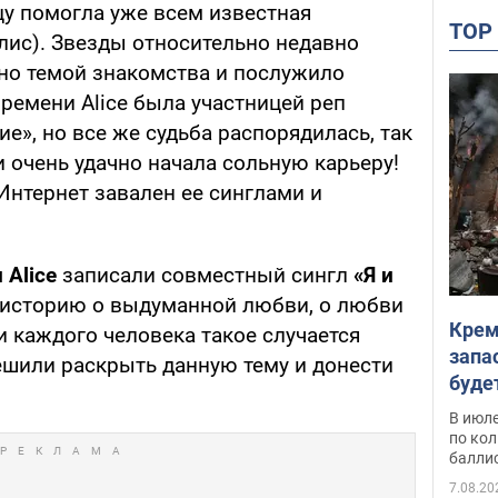
цу помогла уже всем известная
TO
лис). Звезды относительно недавно
нно темой знакомства и послужило
времени Alice была участницей реп
», но все же судьба распорядилась, так
и очень удачно начала сольную карьеру!
 Интернет завален ее синглами и
 Alice
записали совместный сингл
«Я и
 историю о выдуманной любви, о любви
Крем
ни каждого человека такое случается
запа
ешили раскрыть данную тему и донести
буде
В июле
по ко
балли
7.08.20