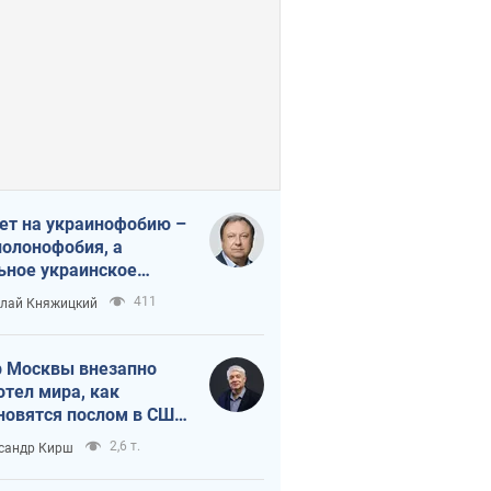
ет на украинофобию –
полонофобия, а
ьное украинское
ударство
411
лай Княжицкий
 Москвы внезапно
отел мира, как
новятся послом в США
овые украинские топ-
2,6 т.
сандр Кирш
тинги