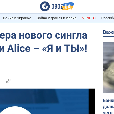
Война в Украине
Война Израиля и Ирана
VENETO
Россий
Важ
ера нового сингла
 Alice – «Я и ТЫ»!
Банк
долл
чего