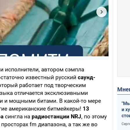
ми исполнители, автором сэмпла
остаточно известный русский
саунд-
оторый работает под творческим
Мн
музыка отличается эксклюзивными
 и мощными битами. В какой-то мере
"Мы
гие американские битмейкеры!
13
и х
сто
ра
сингла на
радиостанции NRJ
, по этому
отч
просторах fm диапазона, а так же во
Серг
рак