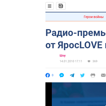
Герои войны
Радио-премь
от ЯросLOVE и
Шоу
14.01.2010 17:11
369
0