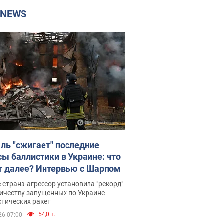
P NEWS
ль "сжигает" последние
сы баллистики в Украине: что
т далее? Интервью с Шарпом
 страна-агрессор установила "рекорд"
личеству запущенных по Украине
стических ракет
54,0 т.
26 07:00