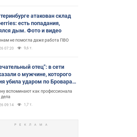
атеринбурге атакован склад
erries: есть попадания,
ялся дым. Фото и видео
янам не помогла даже работа ПВО
9,6 т.
26 07:20
ечательный отец": в сети
казали о мужчине, которого
ия убила ударом по Броварам.
ну вспоминают как профессионала
 дела
1,7 т.
26 09:14