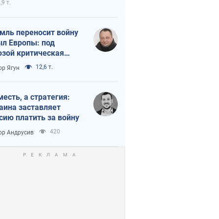
,9 т.
мль переносит войну
ыл Европы: под
озой критическая
истика
12,6 т.
ор Ягун
месть, а стратегия:
аина заставляет
сию платить за войну
420
ор Андрусив