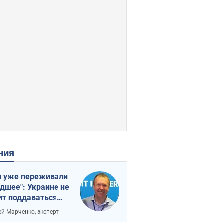
ения
 уже переживали
удшее": Украине не
ит поддаваться
аянию из-за
ей Марченко, эксперт
етного террора