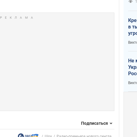
1
Кре
в т
угр
лог
Викт
Не 
Укр
Рос
Викт
Подписаться
Шоу
Радио-премьера нового сингла...