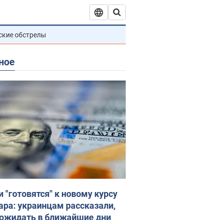
ские обстрелы
ное
и "готовятся" к новому курсу
ара: украинцам рассказали,
 ожидать в ближайшие дни