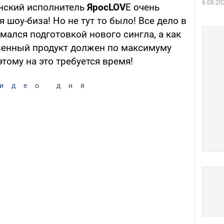
6.08.20
инский исполнитель
ЯросLOV
E очень
 шоу-биза! Но не тут то было! Все дело в
имался подготовкой нового сингла, а как
венный продукт должен по максимуму
этому на это требуется время!
идео дня