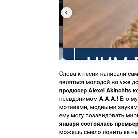
Слова к песни написали са
являться молодой но уже д
продюсер Alexei Akinchits
к
псевдонимом
A.A.A.
! Его 
мотивами, модными звуками
ему могу позавидовать мно
января состоялась премье
можешь смело ловить ее на 