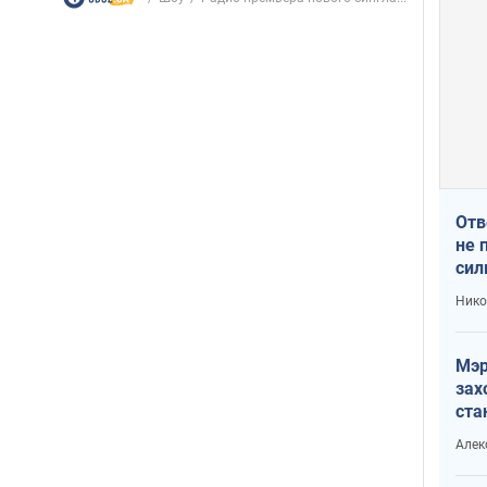
Отв
не 
сил
гос
Нико
Мэр
зах
ста
и н
Алек
рей