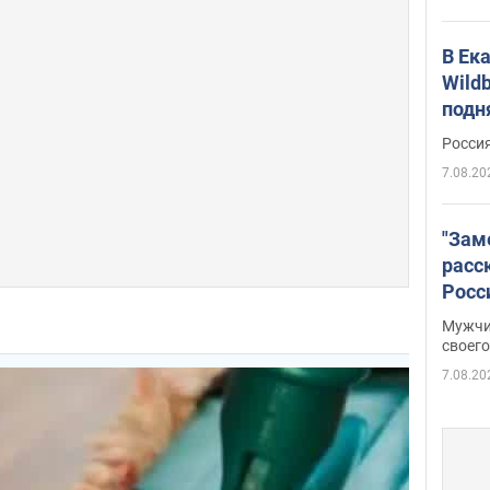
В Ек
Wildb
подн
Росси
7.08.20
"Зам
расс
Росс
Фото
Мужчи
своего
7.08.20