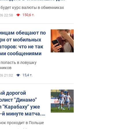
 будет курс валюты в обменниках
150,6 т.
26 22:58
инцам обещают по
грн от мобильных
аторов: что не так
ими сообщениями
 попасть в ловушку
ников
15,4 т.
26 21:02
й дорогой
олист "Динамо"
л "Карабаху" уже
0-й минуте матча.
о
нок проходит в Польше