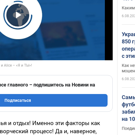
Каким
6.08.20
Play Video
Укра
850 
опер
с эт
Как не
мошен
6.08.20
рсе главного – подпишитесь на Новини на
Самы
Подписаться
футб
заби
на 1
ья и отдых! Именно эти факторы как
Виде
Поеди
ворческий процесс! Да и, наверное,