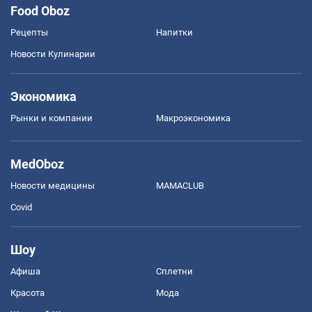
Food Oboz
Рецепты
Напитки
Новости Кулинарии
Экономика
Рынки и компании
Mакроэкономика
MedOboz
Новости медицины
MAMACLUB
Covid
Шоу
Афиша
Сплетни
Красота
Мода