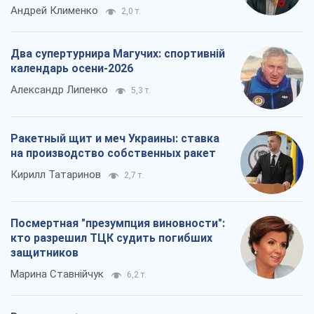
Андрей Клименко
2,0 т.
Два супертурнира Магучих: спортивній
календарь осени-2026
Александр Липенко
5,3 т.
Ракетный щит и меч Украины: ставка
на производство собственных ракет
Кирилл Татаринов
2,7 т.
Посмертная "презумпция виновности":
кто разрешил ТЦК судить погибших
защитников
Марина Ставнійчук
6,2 т.