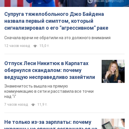
Супруга тяжелобольного Джо Байдена
назвала первый симптом, который
сигнализировал о его "агрессивном" раке
Сначала врачи не обратили на это должного внимания
12 часов назад
15,0 т.
Отпуск Леси Никитюк в Карпатах
обернулся скандалом: почему
ведущую несправедливо захейтили
Знаменитость вышла на прямую
коммуникацию в сети и расставила все точки
над "i"
7 часов назад
11,9 т.
Не только из-за зарплаты: почему
украинцы не спешат соглашаться на