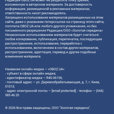
Редакция OBOZ.UA может не разделять точку зрения,
изложенную в авторском материале. За достоверность
информации, размещенной в рекламных материалах,
ответственность несет рекламодатель.
Запрещено использование материалов размещенных на этом
сайте, даже с указанием гиперссылки на страницу этого сайта,
логотипа OBOZ.UA или любого другого упоминания, но без
письменного разрешения Редакции/ООО «Золотая середина»
Незаконным использованием материалов будет считаться:
любое копирование, публикация, перепечатка, последующее
распространение, использование, переработка с
использованием, включением в состав других материалов,
распространение, адаптация, перевод и другие подобные
изменения материала.
Название онлайн медиа — «OBOZ.UA»
- субъект в сфере онлайн медиа;
- идентификатор медиа — R40-06156;
- почтовый адрес — ул. Деревообрабатывающая, д. 7, г. Киев,
01013;
- адрес электронной почты —
[email protected]
; - телефон — (044)
585 46 20
© 2026 Все права защищены, ООО "Золотая середина".