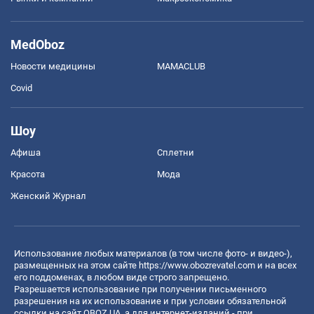
MedOboz
Новости медицины
MAMACLUB
Covid
Шоу
Афиша
Сплетни
Красота
Мода
Женский Журнал
Использование любых материалов (в том числе фото- и видео-),
размещенных на этом сайте
https://www.obozrevatel.com
и на всех
его поддоменах, в любом виде строго запрещено.
Разрешается использование при получении письменного
разрешения на их использование и при условии обязательной
ссылки на сайт OBOZ.UA, а для интернет-изданий - при