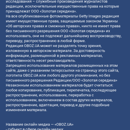
исследования – служебные произведения журналистов
редакции, исключительные имущественные права на которые
принадлежат ООО «Золотая середина».
На все опубликованные фотоматериалы Getty Images редакция
имеет имущественные права, защищаемые законом Украины
«Об авторских правах и смежных правах», никто не имеет права
без письменного разрешения ООО «Золотая середина» их
использовать, они не подлежат дальнейшему воспроизводству,
переводу, распространению в любой форме.
Редакция OBOZ.UA может не разделять точку зрения,
изложенную в авторском материале. За достоверность
информации, размещенной в рекламных материалах,
ответственность несет рекламодатель.
Запрещено использование материалов размещенных на этом
сайте, даже с указанием гиперссылки на страницу этого сайта,
логотипа OBOZ.UA или любого другого упоминания, но без
письменного разрешения Редакции/ООО «Золотая середина»
Незаконным использованием материалов будет считаться:
любое копирование, публикация, перепечатка, последующее
распространение, использование, переработка с
использованием, включением в состав других материалов,
распространение, адаптация, перевод и другие подобные
изменения материала.
Название онлайн медиа — «OBOZ.UA»
- субъект в сфере онлайн медиа;