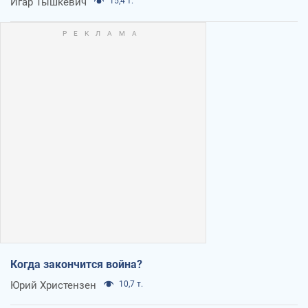
Игар Тышкевич
15,4 т.
Когда закончится война?
Юрий Христензен
10,7 т.