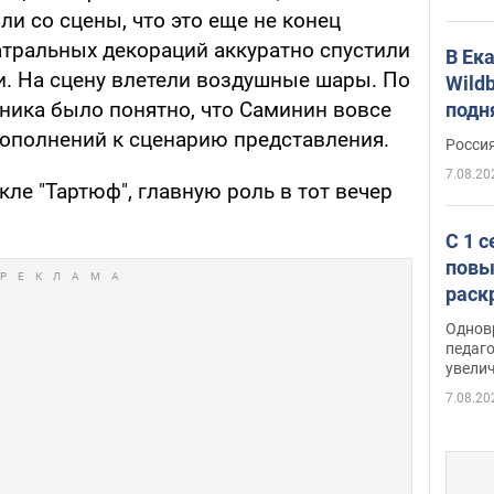
и со сцены, что это еще не конец
еатральных декораций аккуратно спустили
В Ек
. На сцену влетели воздушные шары. По
Wildb
ика было понятно, что Саминин вовсе
подн
дополнений к сценарию представления.
Росси
7.08.20
кле "Тартюф", главную роль в тот вечер
С 1 
повы
раск
Однов
педаг
увелич
7.08.20