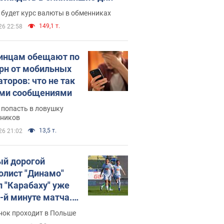
 будет курс валюты в обменниках
149,1 т.
26 22:58
инцам обещают по
грн от мобильных
аторов: что не так
ими сообщениями
 попасть в ловушку
ников
13,5 т.
26 21:02
й дорогой
олист "Динамо"
л "Карабаху" уже
0-й минуте матча.
о
нок проходит в Польше