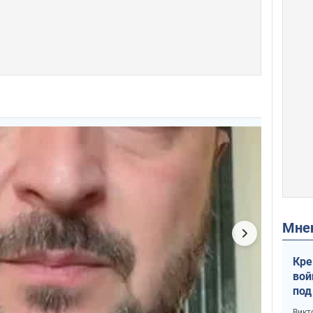
Мн
Кре
вой
под
кри
Викт