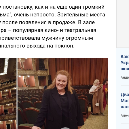
у постановку, как и на еще один громкий
ьма", очень непросто. Зрительные места
 после появления в продаже. В зале
а – популярная кино- и театральная
 приветствовала мужчину огромным
инального выхода на поклон.
Как
Укр
экс
неф
Андр
Два
Маг
кал
Алек