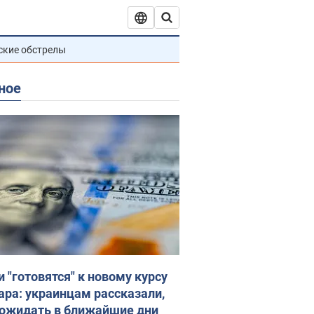
ские обстрелы
ное
и "готовятся" к новому курсу
ара: украинцам рассказали,
 ожидать в ближайшие дни