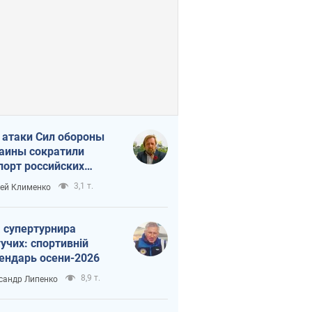
 атаки Сил обороны
аины сократили
порт российских
тепродуктов
3,1 т.
ей Клименко
 супертурнира
учих: спортивній
ендарь осени-2026
8,9 т.
сандр Липенко