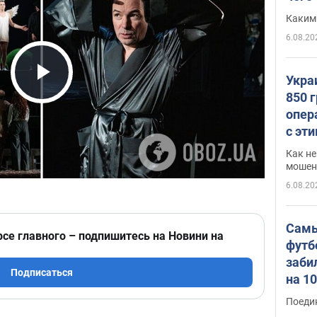
Каким
6.08.20
Укра
Play Video
850 
опер
с эт
Как не
мошен
6.08.20
Самы
рсе главного – подпишитесь на Новини на
футб
заби
Подписаться
на 1
Виде
Поеди