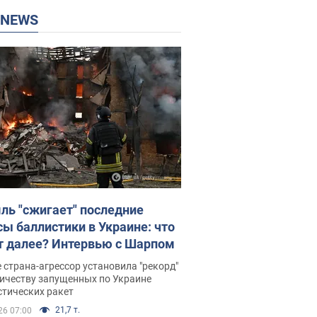
P NEWS
ль "сжигает" последние
сы баллистики в Украине: что
т далее? Интервью с Шарпом
 страна-агрессор установила "рекорд"
личеству запущенных по Украине
стических ракет
21,7 т.
26 07:00