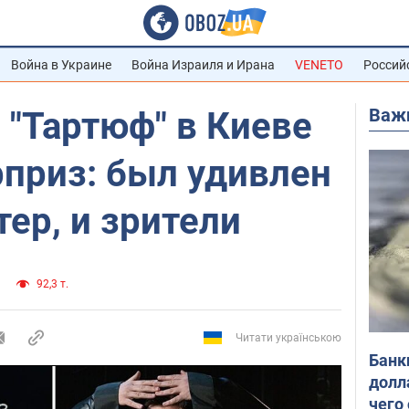
Война в Украине
Война Израиля и Ирана
VENETO
Россий
Важ
 "Тартюф" в Киеве
рприз: был удивлен
тер, и зрители
92,3 т.
Читати українською
Банк
долл
чего