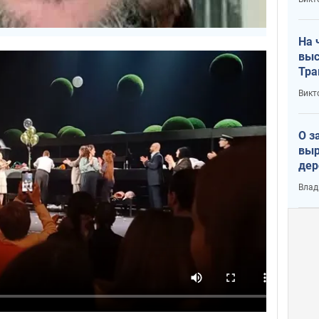
лог
На 
выс
Тра
Викт
О з
выр
дер
что
Влад
Тер