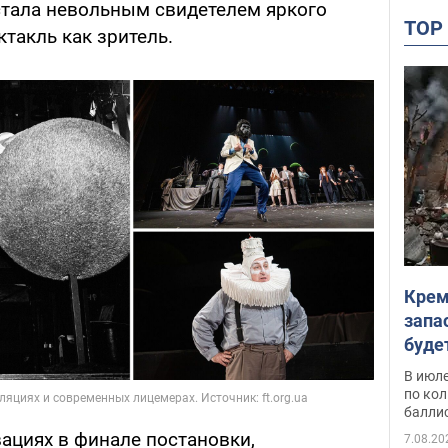
тала невольным свидетелем яркого
TO
ктакль как зритель.
Крем
запа
буде
В июле
по ко
балли
вациях в финале постановки,
7.08.20