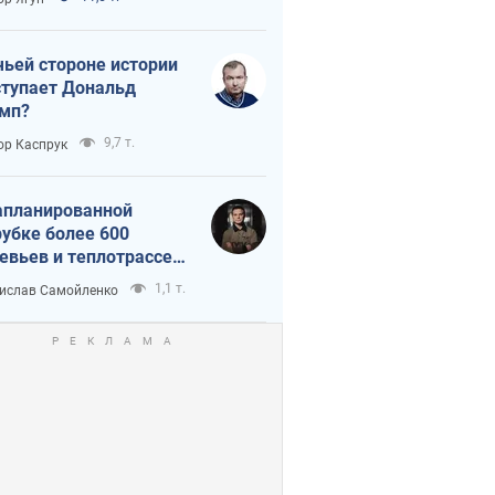
истика
чьей стороне истории
тупает Дональд
мп?
9,7 т.
ор Каспрук
апланированной
убке более 600
евьев и теплотрассе:
 происходит на
1,1 т.
ислав Самойленко
емках в Киеве