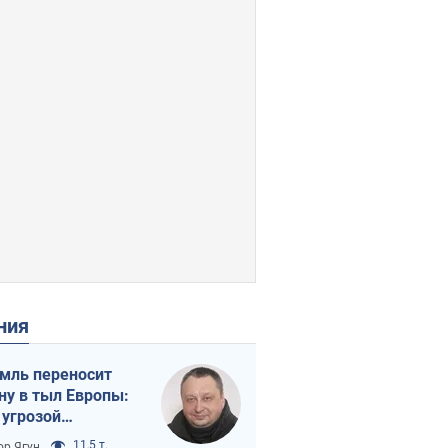
ения
мль переносит
ну в тыл Европы:
 угрозой
тическая
11,5 т.
ор Ягун