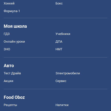
Хоккей
Бокс
Формула-1
Моя школа
ГДЗ
Учебники
Онлайн уроки
ДПА
ЗНО
НМТ
Авто
Тест Драйв
Электромобили
Акции
Сервис
Food Oboz
Рецепты
Напитки