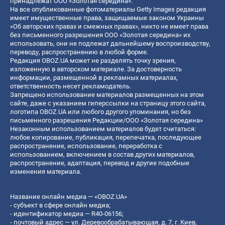
принадлежат ООО «Золотая середина».
На все опубликованные фотоматериалы Getty Images редакция
имеет имущественные права, защищаемые законом Украины
«Об авторских правах и смежных правах», никто не имеет права
без письменного разрешения ООО «Золотая середина» их
использовать, они не подлежат дальнейшему воспроизводству,
переводу, распространению в любой форме.
Редакция OBOZ.UA может не разделять точку зрения,
изложенную в авторском материале. За достоверность
информации, размещенной в рекламных материалах,
ответственность несет рекламодатель.
Запрещено использование материалов размещенных на этом
сайте, даже с указанием гиперссылки на страницу этого сайта,
логотипа OBOZ.UA или любого другого упоминания, но без
письменного разрешения Редакции/ООО «Золотая середина»
Незаконным использованием материалов будет считаться:
любое копирование, публикация, перепечатка, последующее
распространение, использование, переработка с
использованием, включением в состав других материалов,
распространение, адаптация, перевод и другие подобные
изменения материала.
Название онлайн медиа — «OBOZ.UA»
- субъект в сфере онлайн медиа;
- идентификатор медиа — R40-06156;
- почтовый адрес — ул. Деревообрабатывающая, д. 7, г. Киев,