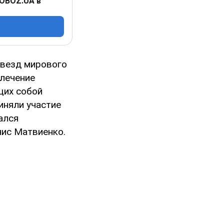
 OBOZ.UA в
звезд мирового
влечение
щих собой
иняли участие
ался
нис Матвиенко.