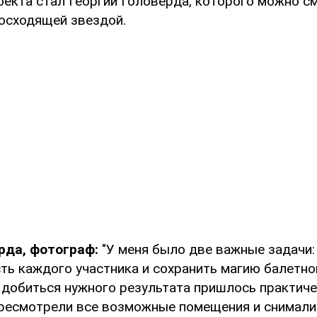
екта стал Георгий Головерда, которого можно с
осходящей звездой.
рда, фотограф:
"У меня было две важные задачи:
ть каждого участника и сохранить магию балетног
 добиться нужного результата пришлось практиче
ересмотрели все возможные помещения и снимали 