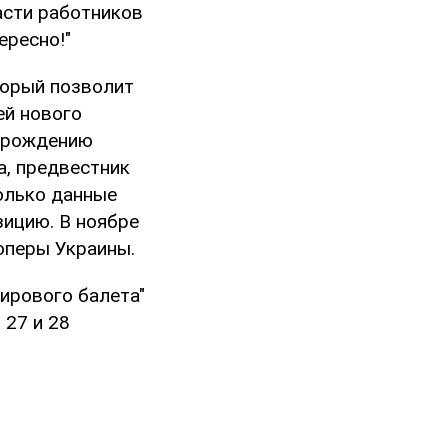
части работников
ересно!"
торый позволит
ей нового
к рождению
а, предвестник
олько данные
зицию. В ноябре
оперы Украины.
ирового балета"
 27 и 28