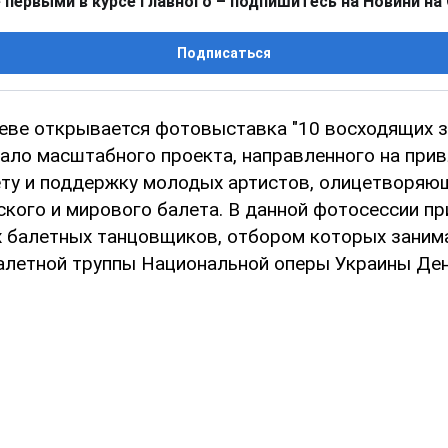
 первыми в курсе главного – подпишитесь на Новини на
Подписаться
иеве открывается фотовыставка "10 восходящих 
чало масштабного проекта, направленного на при
ету и поддержку молодых артистов, олицетворяю
кого и мирового балета. В данной фотосессии пр
 балетных танцовщиков, отбором которых заним
алетной труппы Национальной оперы Украины Де