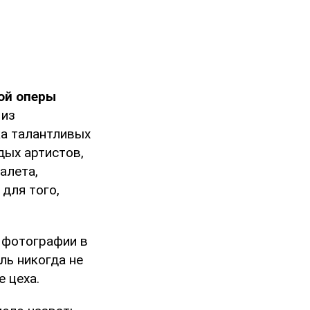
ой оперы
 из
ка талантливых
дых артистов,
алета,
для того,
 фотографии в
ль никогда не
 цеха.