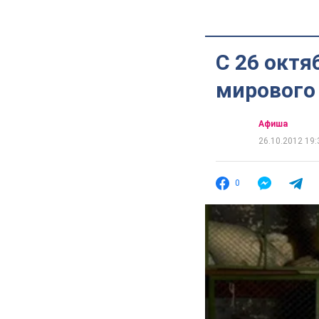
C 26 октя
мирового 
Афиша
26.10.2012 19:
0