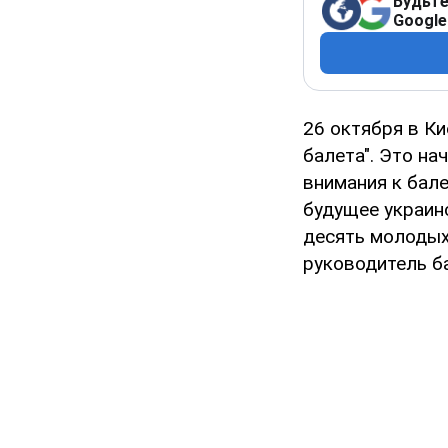
Будьте
Google
26 октября в К
балета". Это на
внимания к бал
будущее украинс
десять молодых
руководитель б