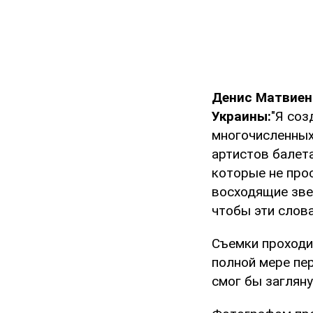
Денис Матвиен
Украины:
"Я соз
многочисленных
артистов балет
которые не про
восходящие зве
чтобы эти слова
Съемки проходи
полной мере пе
смог бы загляну