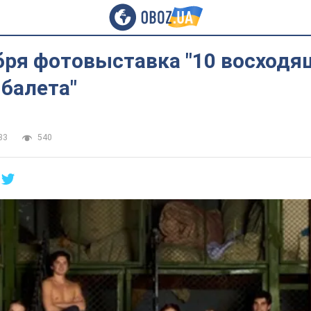
бря фотовыставка "10 восходя
балета"
33
540