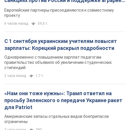
санкциях против России и поддержке аграриев.
Видео
Европейские партнеры присоединяются к совместному
проекту
6 часов назад
59,6 т.
С 1 сентября украинским учителям повысят
зарплаты: Корецкий раскрыл подробности
Одновременно с повышением зарплат педагогам
правительство объявило об увеличении студенческих
стипендий
2 часа назад
1,7 т.
«Нам они тоже нужны»: Трамп ответил на
просьбу Зеленского о передаче Украине ракет
для Patriot
Американские запасы отдельных видов боеприпасов
ограничены
2 часа назад
390