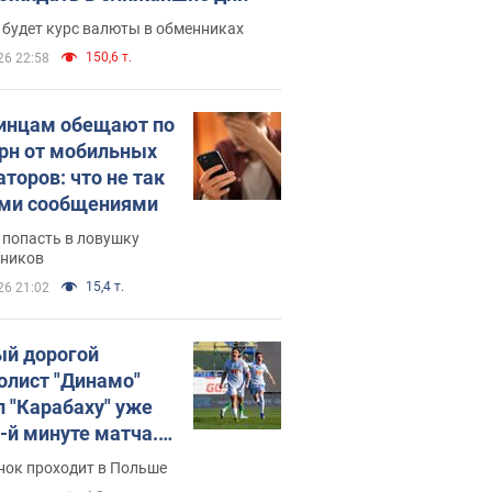
 будет курс валюты в обменниках
150,6 т.
26 22:58
инцам обещают по
грн от мобильных
аторов: что не так
ими сообщениями
 попасть в ловушку
ников
15,4 т.
26 21:02
й дорогой
олист "Динамо"
л "Карабаху" уже
0-й минуте матча.
о
нок проходит в Польше