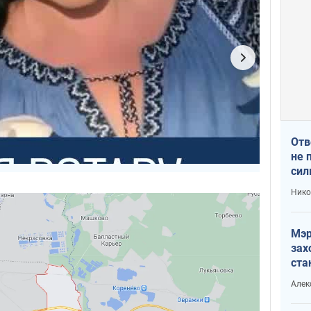
Отв
не 
сил
гос
Нико
Мэр
зах
ста
и н
Алек
рей