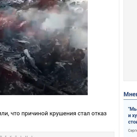
Мн
"Мы
ли, что причиной крушения стал отказ
и х
сто
отч
Серг
рак