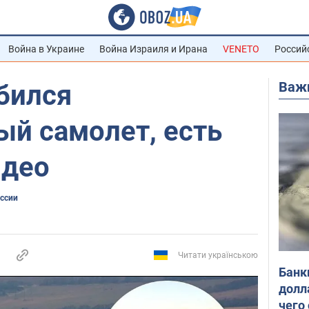
Война в Украине
Война Израиля и Ирана
VENETO
Россий
Важ
бился
ый самолет, есть
идео
оссии
Читати українською
Банк
долл
чего