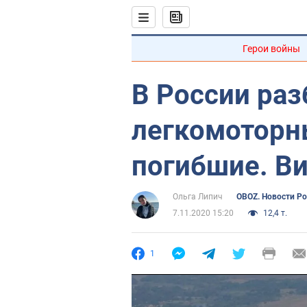
Герои войны
В России раз
легкомоторн
погибшие. В
Ольга Липич
OBOZ. Новости Р
7.11.2020 15:20
12,4 т.
1