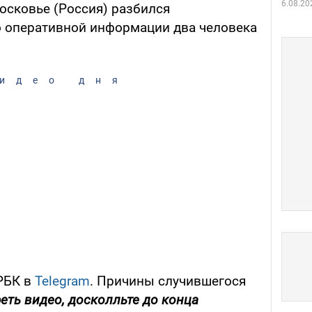
6.08.20
осковье (Россия) разбился
о оперативной информации два человека
идео дня
РБК в
Telegram
. Причины случившегося
еть видео, досколльте до конца