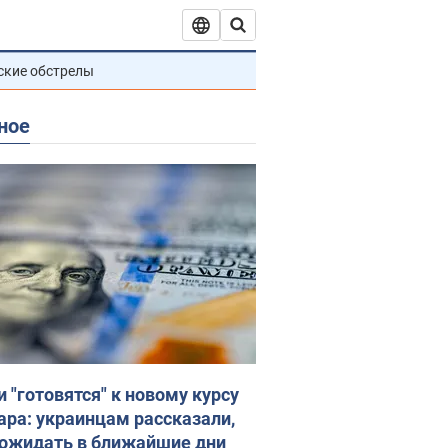
ские обстрелы
ное
и "готовятся" к новому курсу
ара: украинцам рассказали,
 ожидать в ближайшие дни