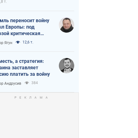
,8 т.
мль переносит войну
ыл Европы: под
озой критическая
истика
12,6 т.
ор Ягун
месть, а стратегия:
аина заставляет
сию платить за войну
384
ор Андрусив