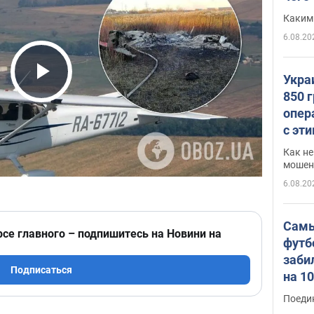
Каким
6.08.20
Укра
Play Video
850 
опер
с эт
Как не
мошен
6.08.20
Самы
рсе главного – подпишитесь на Новини на
футб
заби
Подписаться
на 1
Виде
Поеди