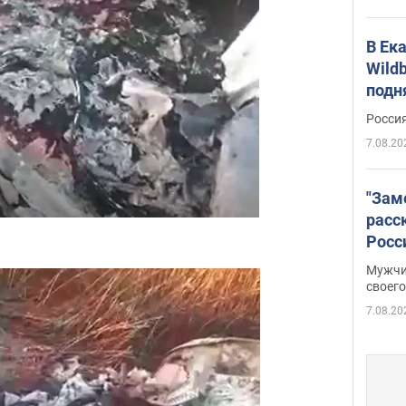
В Ек
Wildb
подн
Росси
7.08.20
"Зам
расс
Росс
Фото
Мужчи
своего
7.08.20