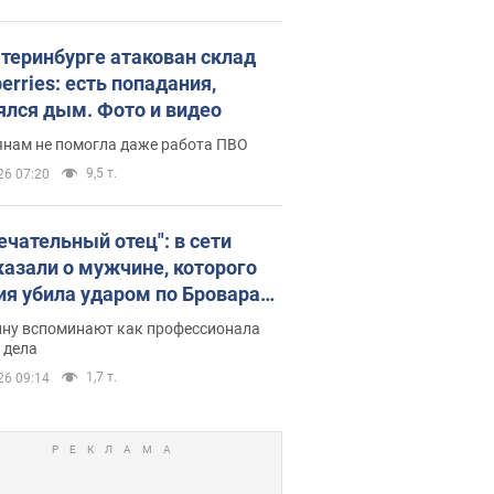
атеринбурге атакован склад
erries: есть попадания,
ялся дым. Фото и видео
янам не помогла даже работа ПВО
9,5 т.
26 07:20
ечательный отец": в сети
казали о мужчине, которого
ия убила ударом по Броварам.
ну вспоминают как профессионала
 дела
1,7 т.
26 09:14