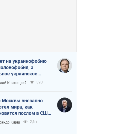
ет на украинофобию –
полонофобия, а
ьное украинское
ударство
393
лай Княжицкий
 Москвы внезапно
отел мира, как
новятся послом в США
овые украинские топ-
2,6 т.
сандр Кирш
тинги