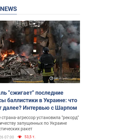
P NEWS
ль "сжигает" последние
сы баллистики в Украине: что
т далее? Интервью с Шарпом
 страна-агрессор установила "рекорд"
личеству запущенных по Украине
стических ракет
53,5 т.
26 07:00