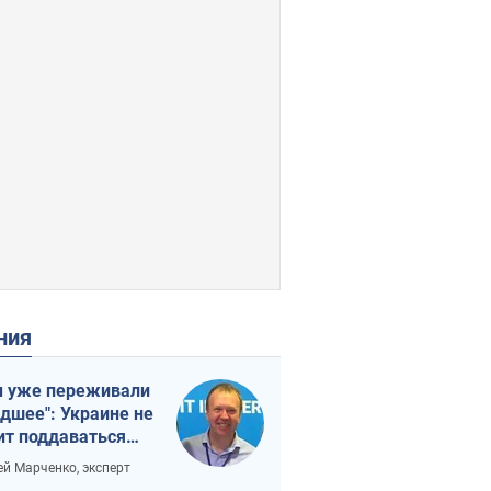
ения
 уже переживали
удшее": Украине не
ит поддаваться
аянию из-за
ей Марченко, эксперт
етного террора