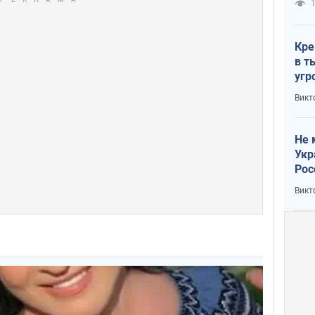
1
Кре
в т
угр
лог
Викт
Не 
Укр
Рос
Викт