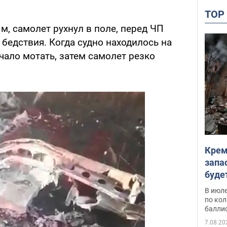
TO
, самолет рухнул в поле, перед ЧП
 бедствия. Когда судно находилось на
ачало мотать, затем самолет резко
Крем
запа
буде
В июле
по ко
балли
7.08.20