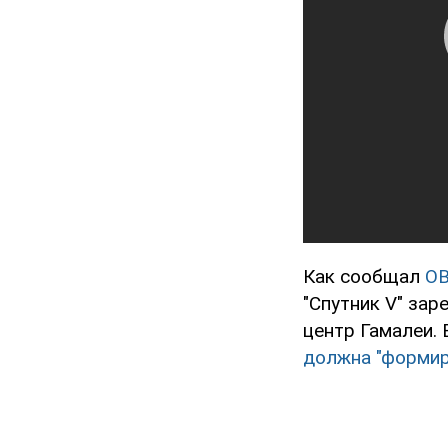
Как сообщал
O
"Спутник V" зар
центр Гамалеи.
должна "формиро