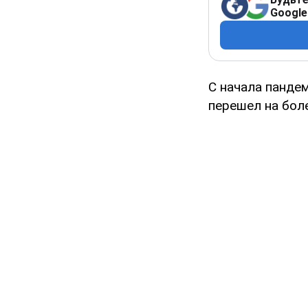
Google
С начала панде
перешел на бол