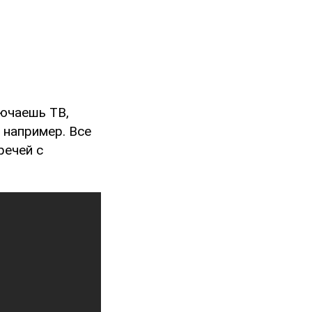
лючаешь ТВ,
 например. Все
речей с