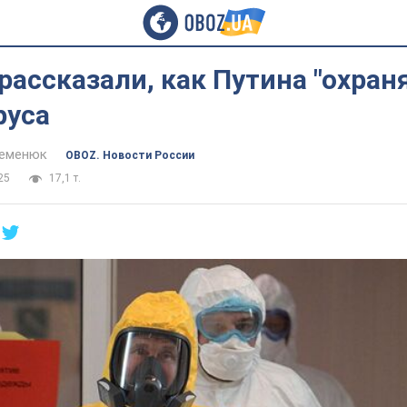
рассказали, как Путина "охран
руса
Семенюк
OBOZ. Новости России
25
17,1 т.