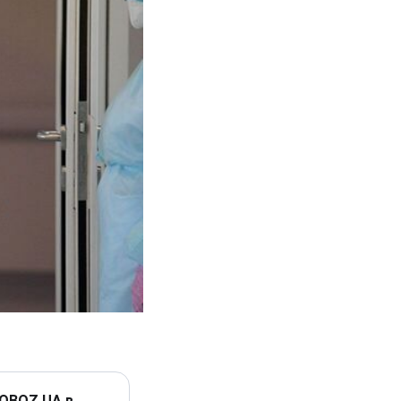
 OBOZ.UA в