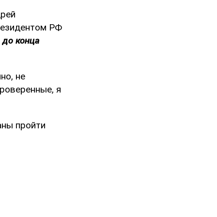
дрей
президентом РФ
 до конца
но, не
роверенные, я
аны пройти