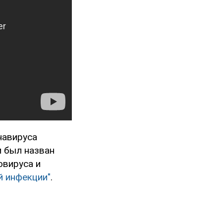
навируса
м был назван
овируса и
й инфекции"
.