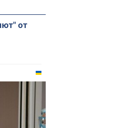
яют" от