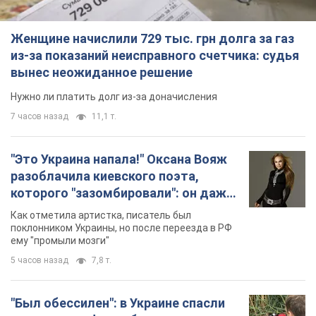
Женщине начислили 729 тыс. грн долга за газ
из-за показаний неисправного счетчика: судья
вынес неожиданное решение
Нужно ли платить долг из-за доначисления
7 часов назад
11,1 т.
"Это Украина напала!" Оксана Вояж
разоблачила киевского поэта,
которого "зазомбировали": он даже
русского не знал, а теперь хочет
Как отметила артистка, писатель был
геноцида украинцев
поклонником Украины, но после переезда в РФ
ему "промыли мозги"
5 часов назад
7,8 т.
"Был обессилен": в Украине спасли