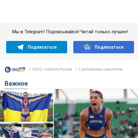
OBOZ. Новости России
С российским самолетом...
Важное
Красавица из Львова с рекордом выиграла
историческую медаль для Украины на
чемпионате мира по легкой атлетике U20.
Видео
Наша соотечественница блестяще выступила в Орегоне
9.08.2026 09:32
71,9 т.