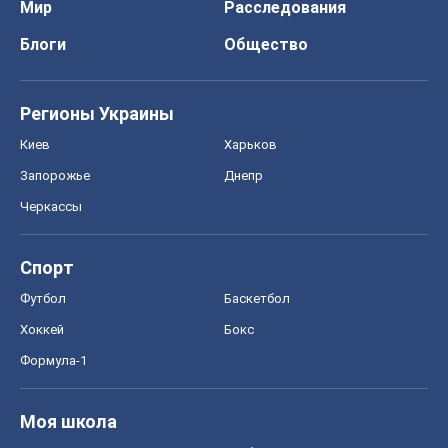
Черкассы
Спорт
Футбол
Баскетбол
Хоккей
Бокс
Формула-1
Моя школа
ГДЗ
Учебники
Онлайн уроки
ДПА
ЗНО
НМТ
СНГ решебники
Авто
Тест Драйв
Электромобили