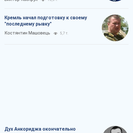
Дух Анкориджа окончательно
испарился
Виктор Андрусив
6,3 т.
Война и медиа: политика перешла в
соцсети, а СМИ играют по правилам
YouTube
Павел Казарин
3,4 т.