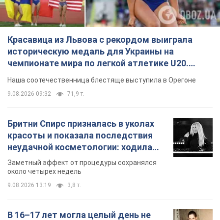
Бритни Спирс призналась в уколах
красоты и показала последствия
неудачной косметологии: ходила
так почти месяц
Заметный эффект от процедуры сохранялся
около четырех недель
9.08.2026 13:19
3,8 т.
В 16–17 лет могла целый день не
есть: украинская модель Кристина
Пономар рассказала о страшной
стороне модельной карьеры
Модель рассказала, какие гонорары получают
ее коллеги
9.08.2026 16:25
8,2 т.