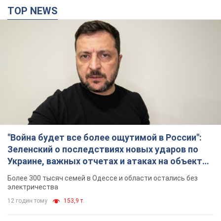
"Война будет все более ощутимой в России":
Зеленский о последствиях новых ударов по
Украине, важных отчетах и атаках на объекты
противника. Видео
Более 300 тысяч семей в Одессе и области остались без
электричества
12 годин тому
153,9 т.
"Очень прискорбно": Сибига раскритиковал
ЮНИСЕФ за заявление о погибших детях в
Украине
Глава МИД подчеркнул, что причиной гибели украинских
детей является война, развязанная РФ
10 годин тому
10,4 т.