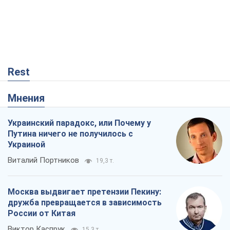
Украинский парадокс, или Почему у
Путина ничего не получилось с
Украиной
Виталий Портников
19,3 т.
Москва выдвигает претензии Пекину:
дружба превращается в зависимость
России от Китая
Виктор Каспрук
15,3 т.
Кремль начал подготовку к своему
"последнему рывку"
Костянтин Машовець
5,7 т.