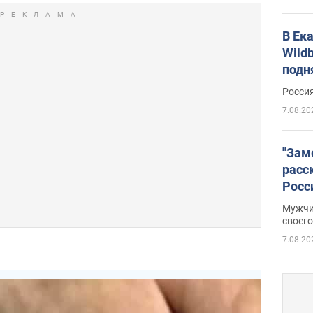
В Ек
Wildb
подн
Росси
7.08.20
"Зам
расс
Росс
Фото
Мужчи
своего
7.08.20