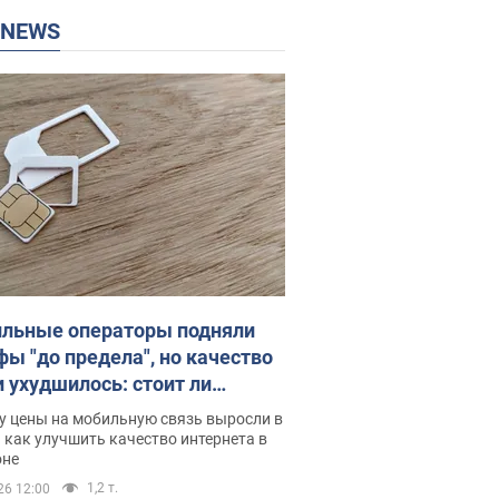
P NEWS
льные операторы подняли
фы "до предела", но качество
и ухудшилось: стоит ли
ваться на цены
у цены на мобильную связь выросли в
 как улучшить качество интернета в
оне
1,2 т.
26 12:00