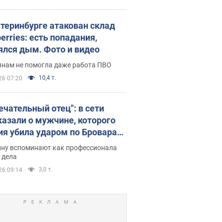
атеринбурге атакован склад
erries: есть попадания,
ялся дым. Фото и видео
янам не помогла даже работа ПВО
10,4 т.
26 07:20
ечательный отец": в сети
казали о мужчине, которого
ия убила ударом по Броварам.
ну вспоминают как профессионала
 дела
3,0 т.
26 09:14