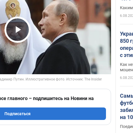
Каким
6.08.20
Укра
Play Video
850 
опер
с эт
Как не
мошен
6.08.20
Самы
рсе главного – подпишитесь на Новини на
футб
заби
Подписаться
на 1
Виде
Поеди