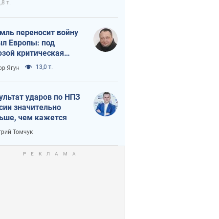
,8 т.
мль переносит войну
ыл Европы: под
озой критическая
истика
13,0 т.
ор Ягун
ультат ударов по НПЗ
сии значительно
ьше, чем кажется
рий Томчук