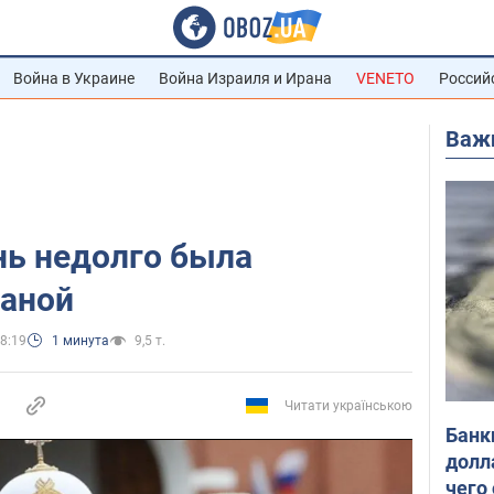
Война в Украине
Война Израиля и Ирана
VENETO
Россий
Важ
нь недолго была
раной
8:19
1 минута
9,5 т.
Читати українською
Банк
долл
чего