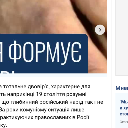
а тотальне двовір'я, характерне для
Мн
ть наприкінці 19 століття розумні
, що глибинний російський нарід так і не
"Мы
и х
За роки комунізму ситуація лише
сто
практикуючих православних в Росії
отч
Серг
ку.
рак