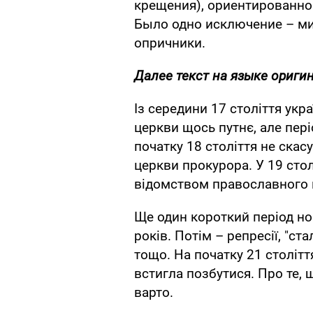
крещения), ориентированной
Было одно исключение – ми
опричники.
Далее текст на языке ориги
Із середини 17 століття укр
церкви щось путнє, але пері
початку 18 століття не скас
церкви прокурора. У 19 стол
відомством православного в
Ще один короткий період нор
років. Потім – репресії, "ст
тощо. На початку 21 столітт
встигла позбутися. Про те, 
варто.