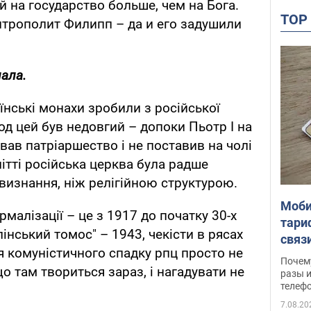
 на государство больше, чем на Бога.
TO
трополит Филипп – да и его задушили
нала.
аїнські монахи зробили з російської
од цей був недовгий – допоки Пьотр І на
ував патріаршество і не поставив на чолі
ітті російська церква була радше
изнання, ніж релігійною структурою.
Моби
малізації – це з 1917 до початку 30-х
тари
алінський томос" – 1943, чекісти в рясах
связ
я комуністичного спадку рпц просто не
жало
Почем
що там твориться зараз, і нагадувати не
разы и
телеф
7.08.20