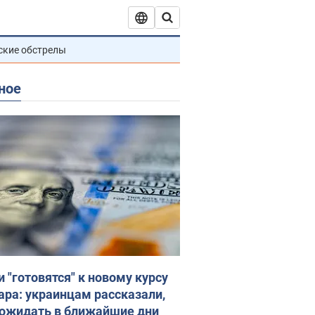
ские обстрелы
ное
и "готовятся" к новому курсу
ара: украинцам рассказали,
 ожидать в ближайшие дни