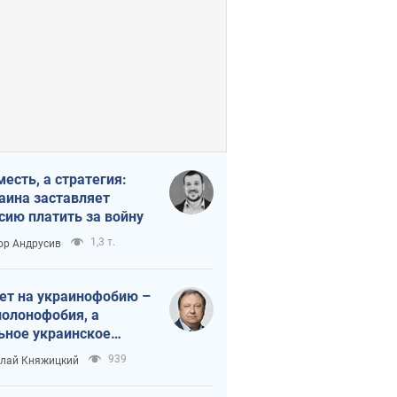
месть, а стратегия:
аина заставляет
сию платить за войну
1,3 т.
ор Андрусив
ет на украинофобию –
полонофобия, а
ьное украинское
ударство
939
лай Княжицкий