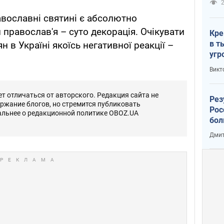
2
авославні святині є абсолютно
й православ'я – суто декорація. Очікувати
Кре
в т
ян в Україні якоїсь негативної реакції –
угр
лог
Викт
 отличаться от авторского. Редакция сайта не
Рез
ержание блогов, но стремится публиковать
Рос
альнее о редакционной политике OBOZ.UA
бол
Дмит