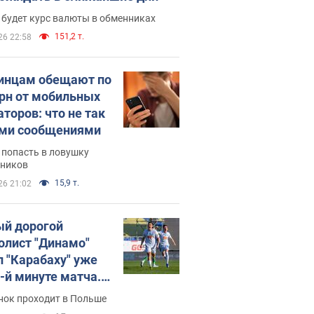
 будет курс валюты в обменниках
151,2 т.
26 22:58
инцам обещают по
грн от мобильных
аторов: что не так
ими сообщениями
 попасть в ловушку
ников
15,9 т.
26 21:02
й дорогой
олист "Динамо"
л "Карабаху" уже
0-й минуте матча.
о
нок проходит в Польше