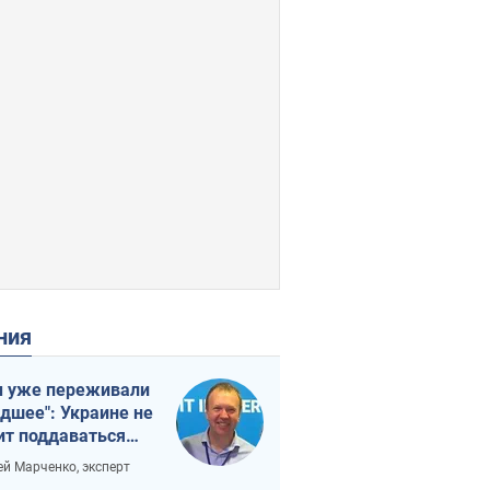
ения
 уже переживали
удшее": Украине не
ит поддаваться
аянию из-за
ей Марченко, эксперт
етного террора