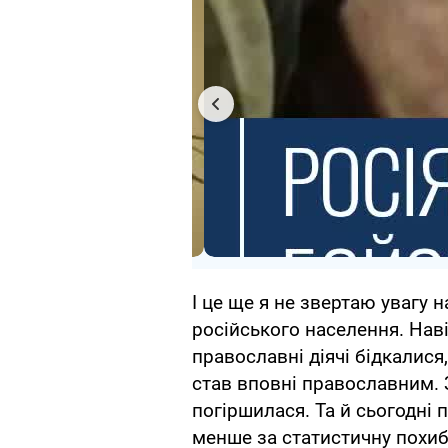
І це ще я не звертаю увагу н
російського населення. Наві
православні діячі бідкалися
став вповні православним. 
погіршилася. Та й сьогодні 
менше за статистичну похиб