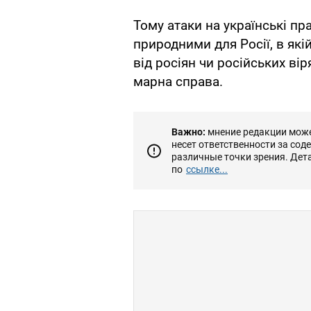
Тому атаки на українські пр
природними для Росії, в які
від росіян чи російських вір
марна справа.
Важно:
мнение редакции может
несет ответственности за сод
различные точки зрения. Дет
по
ссылке...