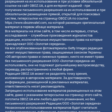
разрешения на их использование и при условии обязательной
ссылки на сайт OBOZ.UA, а для интернет-изданий - при
получении письменного разрешения на их использование и при
обязательном размещении прямой, открытой для поисковых
систем, гиперссылки на страницу OBOZ.UA по ссылке
https://www.obozrevatel.com
, на которой размещен оригинальный
материал в первом абзаце материала.
Все материалы на этом сайте, в том числе интервью, статьи,
исследования – служебные произведения журналистов
редакции, исключительные имущественные права на которые
принадлежат ООО «Золотая середина».
На все опубликованные фотоматериалы Getty Images редакция
имеет имущественные права, защищаемые законом Украины
«Об авторских правах и смежных правах», никто не имеет права
без письменного разрешения ООО «Золотая середина» их
использовать, они не подлежат дальнейшему воспроизводству,
переводу, распространению в любой форме.
Редакция OBOZ.UA может не разделять точку зрения,
изложенную в авторском материале. За достоверность
информации, размещенной в рекламных материалах,
ответственность несет рекламодатель.
Запрещено использование материалов размещенных на этом
сайте, даже с указанием гиперссылки на страницу этого сайта,
логотипа OBOZ.UA или любого другого упоминания, но без
письменного разрешения Редакции/ООО «Золотая середина»
Незаконным использованием материалов будет считаться:
любое копирование, публикация, перепечатка, последующее