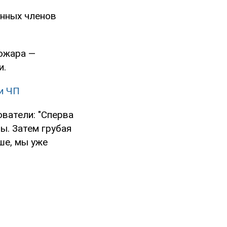
енных членов
пожара —
и.
и ЧП
ватели: "Сперва
ы. Затем грубая
ше, мы уже