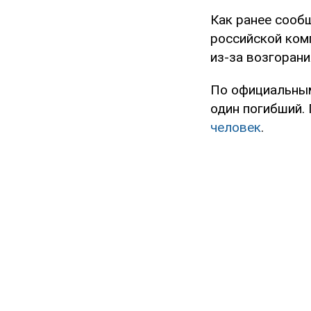
Как ранее соо
российской ком
из-за возгорани
По официальным
один погибший
человек
.