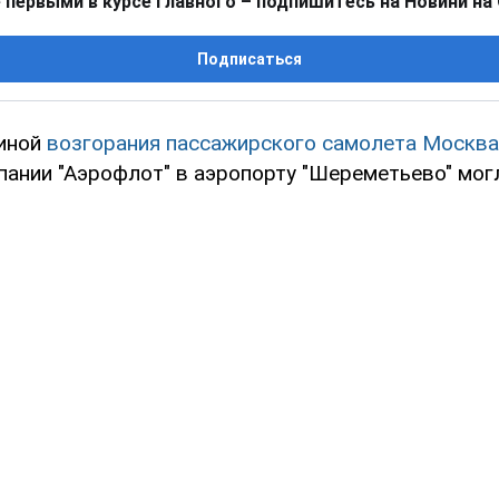
 первыми в курсе главного – подпишитесь на Новини на
Подписаться
чиной
возгорания пассажирского самолета Москв
пании "Аэрофлот" в аэропорту "Шереметьево" могл