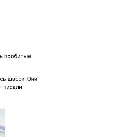
ть пробитые
сь шасси. Они
– писали