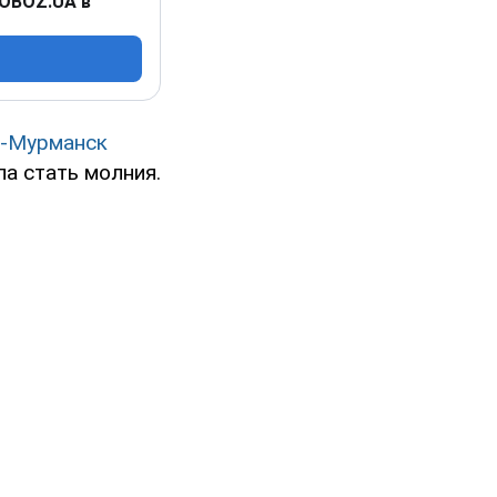
 OBOZ.UA в
а-Мурманск
а стать молния.