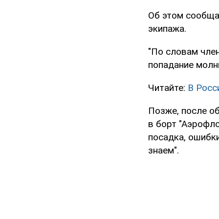
Об этом сообща
экипажа.
"По словам чле
попадание молни
Читайте:
В Росс
Позже, после о
в борт "Аэрофло
посадка, ошибк
знаем".