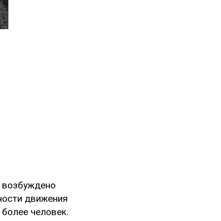
у возбуждено
сности движения
 более человек.