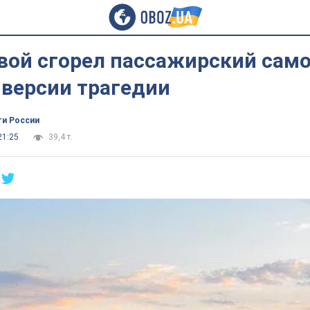
вой сгорел пассажирский само
 версии трагедии
ти России
21:25
39,4 т.